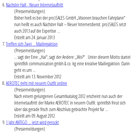
6.
Nächster Halt - Neuer Internetauftritt
(Pressemeldungen)
Bisher hieß es bei der pro)SALES GmbH „Visionen brauchen Fahrpläne“
nun heißt es auch Nächster Halt – Neuer Internetdienst. pro)SALES setzt
auch 2013 auf die Expertise ...
Erstellt am 24. Januar 2013
7.
Treffen sich Zwei ... Mailingaktion
(Pressemeldungen)
... sagt der Eine: „Hai“, sagt der Andere: „Wo?“ Unter diesem Motto startet
sprintfish communication gmbh & co. kg eine kreative Mailingaktion. Darin
geht es um ...
Erstellt am 13. November 2012
8.
AEROTEC geht mit neuem Outfit online
(Pressemeldungen)
Nach einem gelungenen Gesamtkatalog 2012 erscheint nun auch der
Internetauftritt der Marke AEROTEC in neuem Outfit. sprintfish freut sich
über das gerade frisch zum Abschluss gebrachte Projekt für ...
Erstellt am 09. August 2012
9.
1 Jahr ANTIGO ... jetzt wird gerockt
(Pressemeldungen)