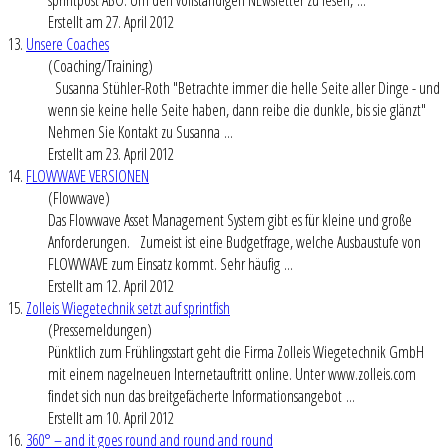
Erstellt am 27. April 2012
13.
Unsere Coaches
(Coaching/Training)
Susanna Stühler-Roth "Betrachte immer die helle Seite aller Dinge - und
wenn sie keine helle Seite haben, dann reibe die dunkle, bis sie glänzt"
Nehmen Sie Kontakt zu Susanna ...
Erstellt am 23. April 2012
14.
FLOWWAVE VERSIONEN
(Flowwave)
Das Flowwave Asset Management System gibt es für kleine und große
Anforderungen. Zumeist ist eine Budgetfrage, welche Ausbaustufe von
FLOWWAVE zum Einsatz kommt. Sehr häufig ...
Erstellt am 12. April 2012
15.
Zolleis Wiegetechnik setzt auf sprintfish
(Pressemeldungen)
Pünktlich zum Frühlingsstart geht die Firma Zolleis Wiegetechnik GmbH
mit einem nagelneuen Internetauftritt online. Unter www.zolleis.com
findet sich nun das breitgefächerte Informationsangebot ...
Erstellt am 10. April 2012
16.
360° – and it goes round and round and round