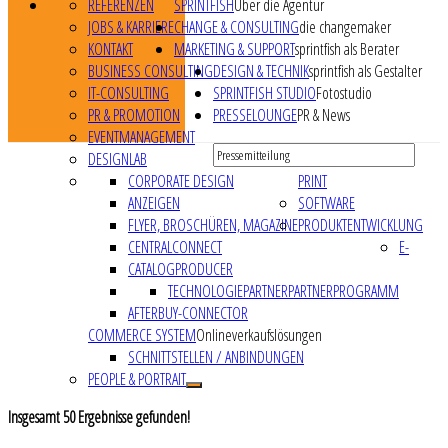
REFERENZEN
SPRINTFISH
Über die Agentur
JOBS & KARRIERE
CHANGE & CONSULTING
die changemaker
KONTAKT
MARKETING & SUPPORT
sprintfish als Berater
BUSINESS CONSULTING
DESIGN & TECHNIK
sprintfish als Gestalter
IT-CONSULTING
SPRINTFISH STUDIO
Fotostudio
PR & PROMOTION
PRESSELOUNGE
PR & News
EVENTMANAGEMENT
DESIGNLAB
CORPORATE DESIGN
PRINT
ANZEIGEN
SOFTWARE
FLYER, BROSCHÜREN, MAGAZINE
PRODUKTENTWICKLUNG
CENTRALCONNECT
E-
CATALOGPRODUCER
TECHNOLOGIEPARTNER
PARTNERPROGRAMM
AFTERBUY-CONNECTOR
COMMERCE SYSTEM
Onlineverkaufslösungen
SCHNITTSTELLEN / ANBINDUNGEN
PEOPLE & PORTRAIT
Insgesamt
50
Ergebnisse gefunden!