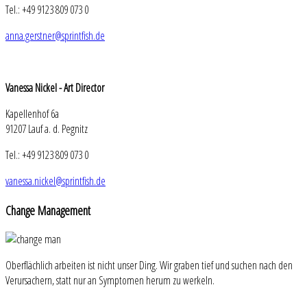
Tel.: +49 9123 809 073 0
anna.gerstner@sprintfish.de
Vanessa Nickel - Art Director
Kapellenhof 6a
91207 Lauf a. d. Pegnitz
Tel.: +49 9123 809 073 0
vanessa.nickel@sprintfish.de
Change
Management
Oberflächlich arbeiten ist nicht unser Ding. Wir graben tief und suchen nach den
Verursachern, statt nur an Symptomen herum zu werkeln.