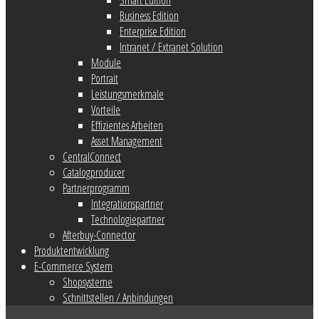
Business Edition
Enterprise Edition
Intranet / Extranet Solution
Module
Portrait
Leistungsmerkmale
Vorteile
Effizientes Arbeiten
Asset Management
CentralConnect
Catalogproducer
Partnerprogramm
Integrationspartner
Technologiepartner
Afterbuy-Connector
Produktentwicklung
E-Commerce System
Shopsysteme
Schnittstellen / Anbindungen