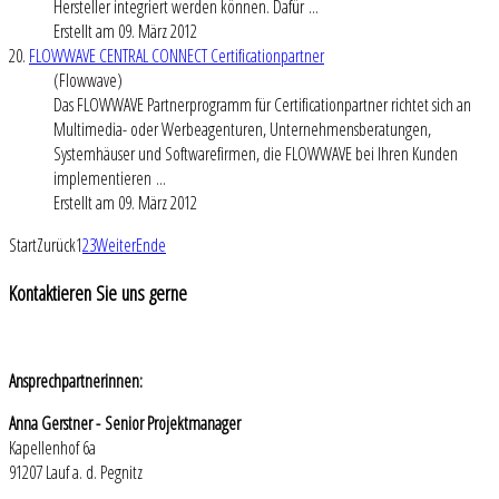
Hersteller integriert werden können. Dafür ...
Erstellt am 09. März 2012
20.
FLOWWAVE CENTRAL CONNECT Certificationpartner
(Flowwave)
Das FLOWWAVE Partnerprogramm für Certificationpartner richtet sich an
Multimedia- oder Werbeagenturen, Unternehmensberatungen,
Systemhäuser und Softwarefirmen, die FLOWWAVE bei Ihren Kunden
implementieren ...
Erstellt am 09. März 2012
Start
Zurück
1
2
3
Weiter
Ende
Kontaktieren
Sie uns gerne
Ansprechpartnerinnen:
Anna Gerstner - Senior Projektmanager
Kapellenhof 6a
91207 Lauf a. d. Pegnitz