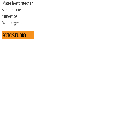
Masse hervorstechen.
sprintfish die
fullservice
Werbeagentur.
FOTOSTUDIO