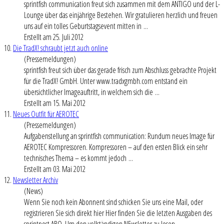
sprintfish communication freut sich zusammen mit dem ANTIGO und der L-
Lounge über das einjährige Bestehen. Wir gratulieren herzlich und freuen
uns auf ein tolles Geburtstagsevent mitten in ...
Erstellt am 25. Juli 2012
10.
Die TradX! schraubt jetzt auch online
(Pressemeldungen)
sprintfish freut sich über das gerade frisch zum Abschluss gebrachte Projekt
für die TradX! GmbH. Unter www.tradxgmbh.com entstand ein
übersichtlicher Imageauftritt, in welchem sich die ...
Erstellt am 15. Mai 2012
11.
Neues Outfit für AEROTEC
(Pressemeldungen)
Aufgabenstellung an sprintfish communication: Rundum neues Image für
AEROTEC Kompressoren. Kompressoren – auf den ersten Blick ein sehr
technisches Thema – es kommt jedoch ...
Erstellt am 03. Mai 2012
12.
Newsletter Archiv
(News)
Wenn Sie noch kein Abonnent sind schicken Sie uns eine Mail, oder
registrieren Sie sich direkt hier Hier finden Sie die letzten Ausgaben des
sprintpost ABO. Um den vollständigen NEwsletter zu lesen, ...