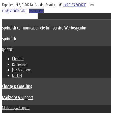
Kapellenhof 8, 91207 Lauf an der Pegnitz
✆
+49 9123-8090730
✉
info@sprintfish.de
|
Jetzt anrufen
sprintfish communication die full- service Werbeagentur
sprintfish
sprintfish
Über Uns
Referenzen
Jobs & Karriere
Kontakt
Change & Consulting
Marketing & Support
Marketing & Support