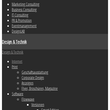
Marketing Consulting
Business Consulting
IT-Consulting
PR & Promotion
Eventmanagement
DesignLAB
Design & Technik
Design & Technik
Internet
Print
Geschäftsausstattung
Corporate Design
Anzeigen
Flyer, Broschüren, Magazine
Software
Flowwave
Versionen
Smart Edition