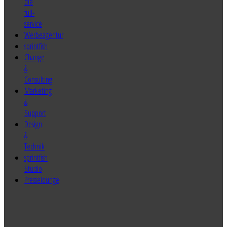
sprintfish
Change
&
Consulting
Marketing
&
Support
Design
&
Technik
sprintfish
Studio
Presselounge