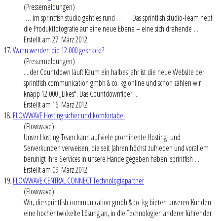
(Pressemeldungen)
… im sprintfish studio geht es rund … Das sprintfish studio-Team hebt
die Produktfotografie auf eine neue Ebene – eine sich drehende ...
Erstellt am 27. März 2012
17.
Wann werden die 12.000 geknackt?
(Pressemeldungen)
... der Countdown läuft Kaum ein halbes Jahr ist die neue Website der
sprintfish communication gmbh & co. kg online und schon zählen wir
knapp 12.000 „Likes“. Das Countdownfiber ...
Erstellt am 16. März 2012
18.
FLOWWAVE Hosting sicher und komfortabel
(Flowwave)
Unser Hosting-Team kann auf viele prominente Hosting- und
Serverkunden verweisen, die seit Jahren höchst zufrieden und vorallem
beruhigt ihre Services in unsere Hände gegeben haben. sprintfish ...
Erstellt am 09. März 2012
19.
FLOWWAVE CENTRAL CONNECT Technologiepartner
(Flowwave)
Wir, die sprintfish communication gmbh & co. kg bieten unseren Kunden
eine hochentwickelte Lösung an, in die Technologien anderer führender