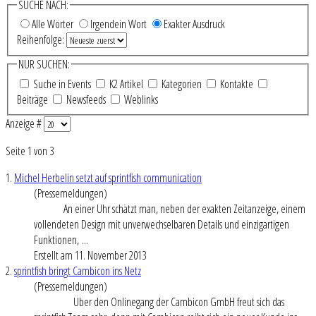
SUCHE NACH:
Alle Wörter
Irgendein Wort
Exakter Ausdruck
Reihenfolge:
NUR SUCHEN:
Suche in Events
K2 Artikel
Kategorien
Kontakte
Beiträge
Newsfeeds
Weblinks
Anzeige #
Seite 1 von 3
1.
Michel Herbelin setzt auf sprintfish communication
(Pressemeldungen)
An einer Uhr schätzt man, neben der exakten Zeitanzeige, einem
vollendeten Design mit unverwechselbaren Details und einzigartigen
Funktionen, ...
Erstellt am 11. November 2013
2.
sprintfish bringt Cambicon ins Netz
(Pressemeldungen)
Über den Onlinegang der Cambicon GmbH freut sich das