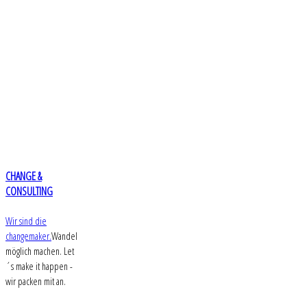
CHANGE &
CONSULTING
Wir sind die
changemaker.
Wandel
möglich machen. Let
´s make it happen -
wir packen mit an.