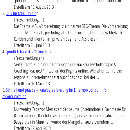
sprintfish Team sehr, denn mit Cambicon reiht sich ein neuer Kunde ins ...
Erstellt am 19. August 2013
3.
SEO für MPU-Training
(Pressemeldungen)
Das Thema MPU-Vorbereitung ist ein natives SEO-Thema. Die Vorbereitung
auf die Medizinisch, psychologische Untersuchung betrifft ausschließlich
Kunden und Klienten im privaten Segment. Aus diesem ...
Erstellt am 24. Juni 2013
4.
sprintfish baut das Online-Nest
(Pressemeldungen)
Seit kurzem ist die neue Homepage der Praxis für Psychotherapie &
Coaching "das nest" in Lauf an der Pegnitz online. Wie schon zahlreiche
regionale Unternehmen setzt auch "das nest" bei der ...
Erstellt am 07. Mai 2013
5.
Schnell und präzise – Katalogrealisierung im Eiltempo von sprintfish
communication
(Pressemeldungen)
Nur wenige Tage vor Messestart der bauma (Internationale Fachmesse für
Baumaschinen, Baustoffmaschinen, Bergbaumaschinen, Baufahrzeuge und
Baugeräte) in München wurde der Mangel an ausreichendem ...
Erstellt am 29. April 2013