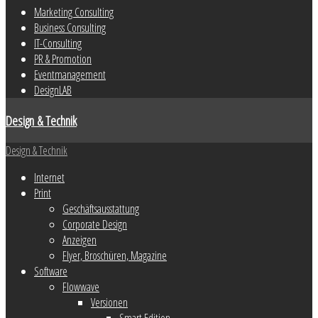
Marketing Consulting
Business Consulting
IT-Consulting
PR & Promotion
Eventmanagement
DesignLAB
Design & Technik
Design & Technik
Internet
Print
Geschäftsausstattung
Corporate Design
Anzeigen
Flyer, Broschüren, Magazine
Software
Flowwave
Versionen
Smart Edition