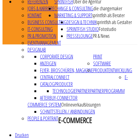
REFERENZEN
SPRINTFISH
Über die Agentur
JOBS & KARRIERE
CHANGE & CONSULTING
die changemaker
KONTAKT
MARKETING & SUPPORT
sprintfish als Berater
BUSINESS CONSULTING
DESIGN & TECHNIK
sprintfish als Gestalter
IT-CONSULTING
SPRINTFISH STUDIO
Fotostudio
PR & PROMOTION
PRESSELOUNGE
PR & News
EVENTMANAGEMENT
DESIGNLAB
CORPORATE DESIGN
PRINT
ANZEIGEN
SOFTWARE
FLYER, BROSCHÜREN, MAGAZINE
PRODUKTENTWICKLUNG
CENTRALCONNECT
E-
CATALOGPRODUCER
TECHNOLOGIEPARTNER
PARTNERPROGRAMM
AFTERBUY-CONNECTOR
COMMERCE SYSTEM
Onlineverkaufslösungen
SCHNITTSTELLEN / ANBINDUNGEN
PEOPLE & PORTRAIT
E-COMMERCE
Drucken