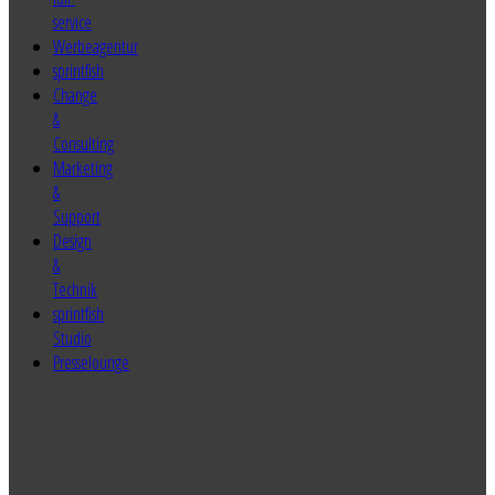
sprintfish
Change
&
Consulting
Marketing
&
Support
Design
&
Technik
sprintfish
Studio
Presselounge