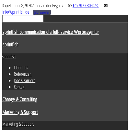
Kapellenhof 8, 91207 Lauf an der Pegnitz
✆
+49 9123-8090730
✉
info@sprintfish.de
|
Jetzt anrufen
sprintfish communication die full- service Werbeagentur
sprintfish
sprintfish
Über Uns
Referenzen
Jobs & Karriere
Kontakt
Change & Consulting
Marketing & Support
Marketing & Support