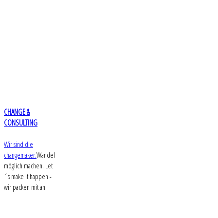
CHANGE &
CONSULTING
Wir sind die
changemaker.
Wandel
möglich machen. Let
´s make it happen -
wir packen mit an.