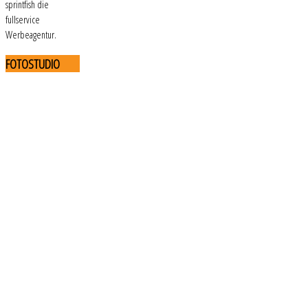
sprintfish die
fullservice
Werbeagentur.
FOTOSTUDIO