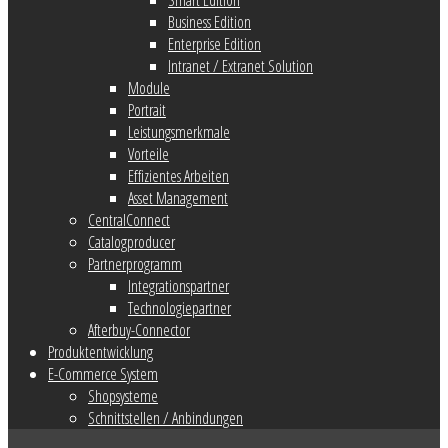
Business Edition
Enterprise Edition
Intranet / Extranet Solution
Module
Portrait
Leistungsmerkmale
Vorteile
Effizientes Arbeiten
Asset Management
CentralConnect
Catalogproducer
Partnerprogramm
Integrationspartner
Technologiepartner
Afterbuy-Connector
Produktentwicklung
E-Commerce System
Shopsysteme
Schnittstellen / Anbindungen