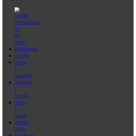
sprintfish
Change
&
Consulting
Marketing
&
Support
Design
&
Technik
sprintfish
Studio
Presselounge