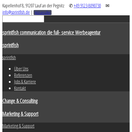
Kapellenhof 8, 91207 Lauf an der Pegnitz
✆
+49 9123-8090730
✉
info@sprintfish.de
|
Jetzt anrufen
sprintfish communication die full- service Werbeagentur
sprintfish
sprintfish
Über Uns
Referenzen
Jobs & Karriere
Kontakt
Change & Consulting
Marketing & Support
Marketing & Support