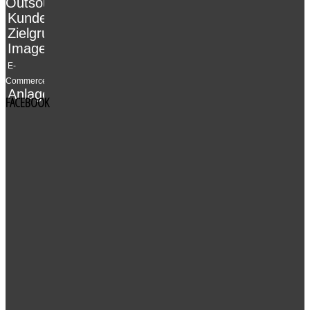
Outsourcing
Kundenbindung
Zielgruppenanalyse
Imagekampagne
E-
Commerce
Anlagenbau
FACEBOOK