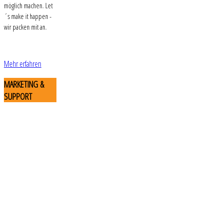
möglich machen. Let
´s make it happen -
wir packen mit an.
Mehr erfahren
MARKETING
&
SUPPORT