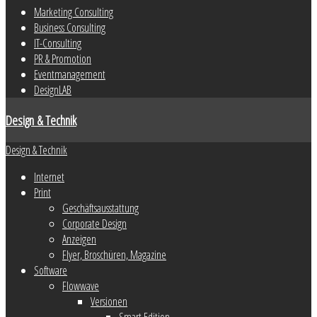
Marketing Consulting
Business Consulting
IT-Consulting
PR & Promotion
Eventmanagement
DesignLAB
Design & Technik
Design & Technik
Internet
Print
Geschäftsausstattung
Corporate Design
Anzeigen
Flyer, Broschüren, Magazine
Software
Flowwave
Versionen
Smart Edition