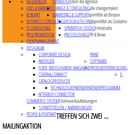
REFERENZEN
SPRINTFISH
Über die Agentur
JOBS & KARRIERE
CHANGE & CONSULTING
die changemaker
KONTAKT
MARKETING & SUPPORT
sprintfish als Berater
BUSINESS CONSULTING
DESIGN & TECHNIK
sprintfish als Gestalter
IT-CONSULTING
SPRINTFISH STUDIO
Fotostudio
PR & PROMOTION
PRESSELOUNGE
PR & News
EVENTMANAGEMENT
DESIGNLAB
CORPORATE DESIGN
PRINT
ANZEIGEN
SOFTWARE
FLYER, BROSCHÜREN, MAGAZINE
PRODUKTENTWICKLUNG
CENTRALCONNECT
E-
CATALOGPRODUCER
TECHNOLOGIEPARTNER
PARTNERPROGRAMM
AFTERBUY-CONNECTOR
COMMERCE SYSTEM
Onlineverkaufslösungen
SCHNITTSTELLEN / ANBINDUNGEN
PEOPLE & PORTRAIT
TREFFEN SICH ZWEI ...
MAILINGAKTION