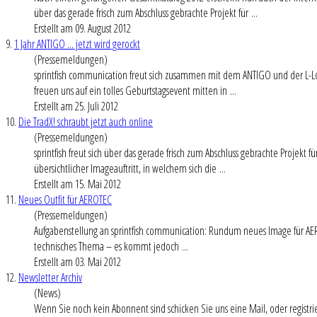
über das gerade frisch zum Abschluss gebrachte Projekt für ...
Erstellt am 09. August 2012
9.
1 Jahr ANTIGO ... jetzt wird gerockt
(Pressemeldungen)
sprintfish communication freut sich zusammen mit dem ANTIGO und der L-Lo
freuen uns auf ein tolles Geburtstagsevent mitten in ...
Erstellt am 25. Juli 2012
10.
Die TradX! schraubt jetzt auch online
(Pressemeldungen)
sprintfish freut sich über das gerade frisch zum Abschluss gebrachte Proje
übersichtlicher Imageauftritt, in welchem sich die ...
Erstellt am 15. Mai 2012
11.
Neues Outfit für AEROTEC
(Pressemeldungen)
Aufgabenstellung an sprintfish communication: Rundum neues Image für AE
technisches Thema – es kommt jedoch ...
Erstellt am 03. Mai 2012
12.
Newsletter Archiv
(News)
Wenn Sie noch kein Abonnent sind schicken Sie uns eine Mail, oder registrie