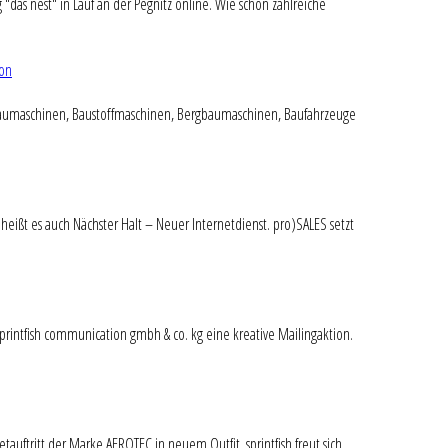
"das nest" in Lauf an der Pegnitz online. Wie schon zahlreiche
ion
 Baumaschinen, Baustoffmaschinen, Bergbaumaschinen, Baufahrzeuge
eißt es auch Nächster Halt – Neuer Internetdienst. pro)SALES setzt
 sprintfish communication gmbh & co. kg eine kreative Mailingaktion.
uftritt der Marke AEROTEC in neuem Outfit. sprintfish freut sich