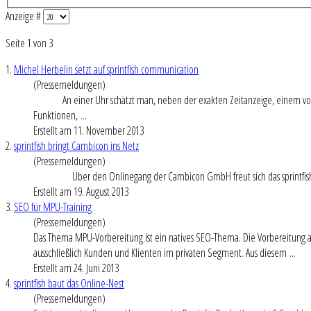
Anzeige #
Seite 1 von 3
1.
Michel Herbelin setzt auf sprintfish communication
(Pressemeldungen)
An einer Uhr schätzt man, neben der exakten Zeitanzeige, einem volle
Funktionen, ...
Erstellt am 11. November 2013
2.
sprintfish bringt Cambicon ins Netz
(Pressemeldungen)
Über den Onlinegang der Cambicon GmbH freut sich das sprintfish Team
Erstellt am 19. August 2013
3.
SEO für MPU-Training
(Pressemeldungen)
Das Thema MPU-Vorbereitung ist ein natives SEO-Thema. Die Vorbereitung au
ausschließlich Kunden und Klienten im privaten Segment. Aus diesem ...
Erstellt am 24. Juni 2013
4.
sprintfish baut das Online-Nest
(Pressemeldungen)