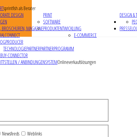
RT
sprintfish als Berater
ORATE DESIGN
PRINT
DESIGN & 
IGEN
SOFTWARE
PE
R, BROSCHÜREN, MAGAZINE
PRODUKTENTWICKLUNG
PRESSELO
RALCONNECT
E-COMMERCE
LOGPRODUCER
TECHNOLOGIEPARTNER
PARTNERPROGRAMM
RBUY-CONNECTOR
ITTSTELLEN / ANBINDUNGEN
SYSTEM
Onlineverkaufslösungen
Newsfeeds
Weblinks