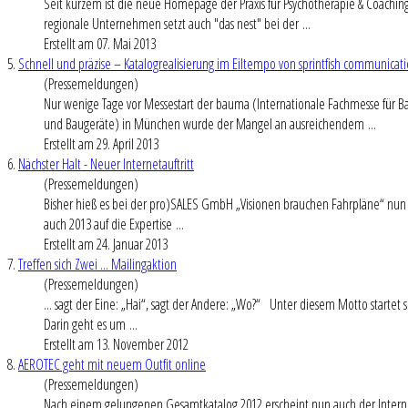
Seit kurzem ist die neue Homepage der Praxis für Psychotherapie & Coaching 
regionale Unternehmen setzt auch "das nest" bei der ...
Erstellt am 07. Mai 2013
5.
Schnell und präzise – Katalogrealisierung im Eiltempo von sprintfish communicat
(Pressemeldungen)
Nur wenige Tage vor Messestart der bauma (Internationale Fachmesse für
und Baugeräte) in München wurde der Mangel an ausreichendem ...
Erstellt am 29. April 2013
6.
Nächster Halt - Neuer Internetauftritt
(Pressemeldungen)
Bisher hieß es bei der pro)SALES GmbH „Visionen brauchen Fahrpläne“ nun h
auch 2013 auf die Expertise ...
Erstellt am 24. Januar 2013
7.
Treffen sich Zwei ... Mailingaktion
(Pressemeldungen)
... sagt der Eine: „Hai“, sagt der Andere: „Wo?“ Unter diesem Motto startet
Darin geht es um ...
Erstellt am 13. November 2012
8.
AEROTEC geht mit neuem Outfit online
(Pressemeldungen)
Nach einem gelungenen Gesamtkatalog 2012 erscheint nun auch der Interneta