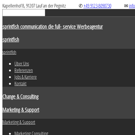
Kapellenhof 8, 91207 Lauf an der Pegnitz
✆
+49 9123-8090730
✉
inf
sprintfish communication die full- service Werbeagentur
sprintfish
sprintfish
Über Uns
Referenzen
Jobs & Karriere
Kontakt
Change & Consulting
Marketing & Support
Marketing & Support
Marketing Consulting