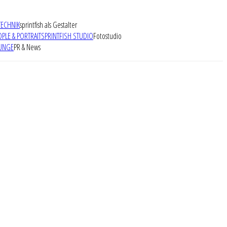
TECHNIK
sprintfish als Gestalter
OPLE & PORTRAIT
SPRINTFISH STUDIO
Fotostudio
UNGE
PR & News