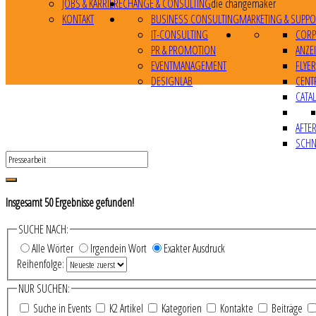
JOBS & KARRIERE
CHANGE & CONSULTING
die changemaker
KONTAKT
BUSINESS CONSULTING
MARKETING & SUPPO
IT-CONSULTING
CORP
PR & PROMOTION
ANZE
EVENTMANAGEMENT
FLYE
DESIGNLAB
CENT
CATA
AFTE
SCHN
Insgesamt
50
Ergebnisse gefunden!
SUCHE NACH:
Alle Wörter
Irgendein Wort
Exakter Ausdruck
Reihenfolge:
NUR SUCHEN:
Suche in Events
K2 Artikel
Kategorien
Kontakte
Beiträge