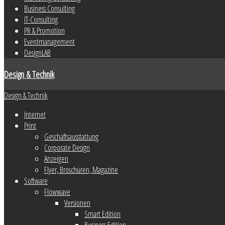
Business Consulting
IT-Consulting
PR & Promotion
Eventmanagement
DesignLAB
Design & Technik
Design & Technik
Internet
Print
Geschäftsausstattung
Corporate Design
Anzeigen
Flyer, Broschüren, Magazine
Software
Flowwave
Versionen
Smart Edition
Business Edition