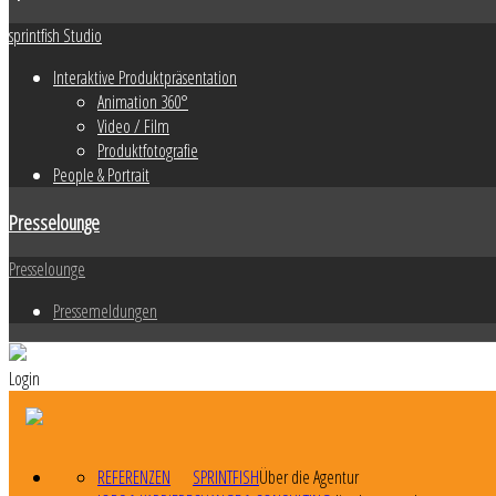
sprintfish Studio
Interaktive Produktpräsentation
Animation 360°
Video / Film
Produktfotografie
People & Portrait
Presselounge
Presselounge
Pressemeldungen
Login
REFERENZEN
SPRINTFISH
Über die Agentur