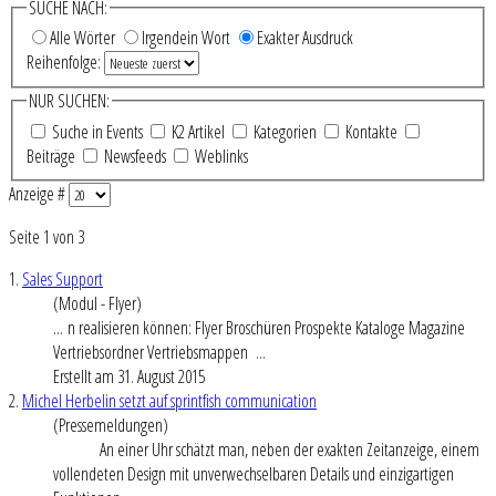
SUCHE NACH:
Alle Wörter
Irgendein Wort
Exakter Ausdruck
Reihenfolge:
NUR SUCHEN:
Suche in Events
K2 Artikel
Kategorien
Kontakte
Beiträge
Newsfeeds
Weblinks
Anzeige #
Seite 1 von 3
1.
Sales Support
(Modul - Flyer)
... n realisieren können: Flyer Broschüren
Prospekt
e Kataloge Magazine
Vertriebsordner Vertriebsmappen ...
Erstellt am 31. August 2015
2.
Michel Herbelin setzt auf sprintfish communication
(Pressemeldungen)
An einer Uhr schätzt man, neben der exakten Zeitanzeige, einem
vollendeten Design mit unverwechselbaren Details und einzigartigen