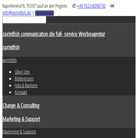
Kapellenhof 8, 91207 Lauf an der Pegnitz
✆
+49 9123-8090730
✉
info@sprintfish.de
|
Jetzt anrufen
sprintfish communication die full- service Werbeagentur
sprintfish
sprintfish
Über Uns
Referenzen
Jobs & Karriere
Kontakt
Change & Consulting
Marketing & Support
Marketing & Support