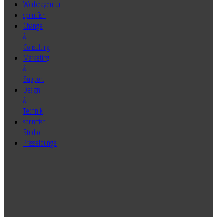
sprintfish
Change
&
Consulting
Marketing
&
Support
Design
&
Technik
sprintfish
Studio
Presselounge