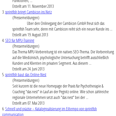
Funktionen, ...
Erstellt am 11. November 2013
3.
sprintfish bringt Cambicon ins Netz
(Pressemeldungen)
Über den Onlinegang der Cambicon GmbH freut sich das
sprintfish Team sehr, denn mit Cambicon reiht sich ein neuer Kunde ins ...
Erstellt am 19. August 2013
4.
SEO für MPU-Training
(Pressemeldungen)
Das Thema MPU-Vorbereitung ist ein natives SEO-Thema. Die Vorbereitung
auf die Medizinisch, psychologische Untersuchung betrifft ausschließlich
Kunden und Klienten im privaten Segment. Aus diesem ...
Erstellt am 24. Juni 2013
5.
sprintfish baut das Online-Nest
(Pressemeldungen)
Seit kurzem ist die neue Homepage der Praxis für Psychotherapie &
Coaching "das nest" in Lauf an der Pegnitz online. Wie schon zahlreiche
regionale Unternehmen setzt auch "das nest" bei der ...
Erstellt am 07. Mai 2013
6.
Schnell und präzise – Katalogrealisierung im Eiltempo von sprintfish
communication