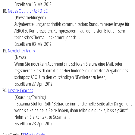
Erstellt am 15. Mai 2012
18.
Neues Outfit für AEROTEC
(Pressemeldungen)
Aufgabenstellung an sprintfish communication: Rundum neues Image für
AEROTEC Kompressoren. Kompressoren – auf den ersten Blick ein sehr
technisches Thema – es kommt jedoch ...
Erstellt am 03. Mai 2012
19.
Newsletter Archiv
(News)
Wenn Sie noch kein Abonnent sind schicken Sie uns eine Mail, oder
registrieren Sie sich direkt hier Hier finden Sie die letzten Ausgaben des
sprintpost ABO. Um den vollständigen NEwsletter zu lesen, ...
Erstellt am 27. April 2012
20.
Unsere Coaches
(Coaching/Training)
Susanna Stühler-Roth "Betrachte immer die helle Seite aller Dinge - und
wenn sie keine helle Seite haben, dann reibe die dunkle, bis sie glänzt"
Nehmen Sie Kontakt zu Susanna ...
Erstellt am 23. April 2012
Start
Zurück
1
2
3
Weiter
Ende