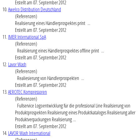
Erstellt am 07. September 2012
10.
Awelco Distribution Deutschland
(Referenzen)
Realisierung eines Händler
prospekt
es print ...
Erstellt am 07. September 2012
11.
IMER International SpA
(Referenzen)
Realisierung eines Händler
prospekt
es offline print ...
Erstellt am 07. September 2012
12.
Lavor Wash
(Referenzen)
Realiesierung von Händler
prospekt
en ...
Erstellt am 07. September 2012
13.
AEROTEC Kompressoren
(Referenzen)
Fullservice Logoentwicklung für die professional Line Realisierung von
Produkt
prospekt
en Realisierung eines Produktkataloges Realisierung aller
Produktverpackungen Realisierung ...
Erstellt am 07. September 2012
14.
LAVOR Wash International
(Referenzen)