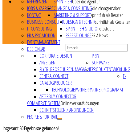
REFERENZEN
SPRINTFISH
Über die Agentur
JOBS & KARRIERE
CHANGE & CONSULTING
die changemaker
KONTAKT
MARKETING & SUPPORT
sprintfish als Berater
BUSINESS CONSULTING
DESIGN & TECHNIK
sprintfish als Gestalter
IT-CONSULTING
SPRINTFISH STUDIO
Fotostudio
PR & PROMOTION
PRESSELOUNGE
PR & News
EVENTMANAGEMENT
DESIGNLAB
CORPORATE DESIGN
PRINT
ANZEIGEN
SOFTWARE
FLYER, BROSCHÜREN, MAGAZINE
PRODUKTENTWICKLUNG
CENTRALCONNECT
E-
CATALOGPRODUCER
TECHNOLOGIEPARTNER
PARTNERPROGRAMM
AFTERBUY-CONNECTOR
COMMERCE SYSTEM
Onlineverkaufslösungen
SCHNITTSTELLEN / ANBINDUNGEN
PEOPLE & PORTRAIT
Insgesamt
50
Ergebnisse gefunden!