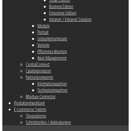
Business Edition
Enterprise Edition
Intranet / Extranet Solution
Module
Portrait
Leistungsmerkmale
Vorteile
Effizientes Arbeiten
Asset Management
CentralConnect
Catalogproducer
Partnerprogramm
Integrationspartner
Technologiepartner
Afterbuy-Connector
Produktentwicklung
E-Commerce System
Shopsysteme
Schnittstellen / Anbindungen