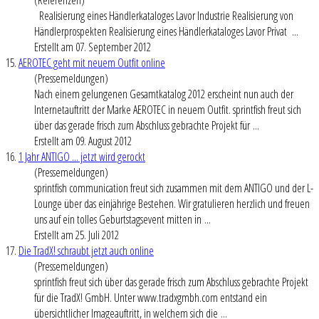
Realisierung eines Händlerkataloges Lavor Industrie Realisierung von
Händler
prospekt
en Realisierung eines Händlerkataloges Lavor Privat ...
Erstellt am 07. September 2012
15.
AEROTEC geht mit neuem Outfit online
(Pressemeldungen)
Nach einem gelungenen Gesamtkatalog 2012 erscheint nun auch der
Internetauftritt der Marke AEROTEC in neuem Outfit. sprintfish freut sich
über das gerade frisch zum Abschluss gebrachte Projekt für ...
Erstellt am 09. August 2012
16.
1 Jahr ANTIGO ... jetzt wird gerockt
(Pressemeldungen)
sprintfish communication freut sich zusammen mit dem ANTIGO und der L-
Lounge über das einjährige Bestehen. Wir gratulieren herzlich und freuen
uns auf ein tolles Geburtstagsevent mitten in ...
Erstellt am 25. Juli 2012
17.
Die TradX! schraubt jetzt auch online
(Pressemeldungen)
sprintfish freut sich über das gerade frisch zum Abschluss gebrachte Projekt
für die TradX! GmbH. Unter www.tradxgmbh.com entstand ein
übersichtlicher Imageauftritt, in welchem sich die ...