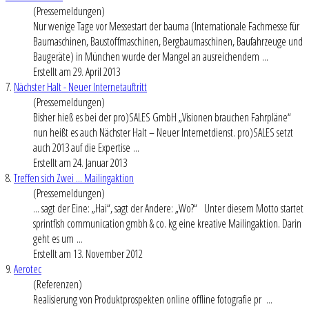
(Pressemeldungen)
Nur wenige Tage vor Messestart der bauma (Internationale Fachmesse für
Baumaschinen, Baustoffmaschinen, Bergbaumaschinen, Baufahrzeuge und
Baugeräte) in München wurde der Mangel an ausreichendem ...
Erstellt am 29. April 2013
7.
Nächster Halt - Neuer Internetauftritt
(Pressemeldungen)
Bisher hieß es bei der pro)SALES GmbH „Visionen brauchen Fahrpläne“
nun heißt es auch Nächster Halt – Neuer Internetdienst. pro)SALES setzt
auch 2013 auf die Expertise ...
Erstellt am 24. Januar 2013
8.
Treffen sich Zwei ... Mailingaktion
(Pressemeldungen)
... sagt der Eine: „Hai“, sagt der Andere: „Wo?“ Unter diesem Motto startet
sprintfish communication gmbh & co. kg eine kreative Mailingaktion. Darin
geht es um ...
Erstellt am 13. November 2012
9.
Aerotec
(Referenzen)
Realisierung von Produkt
prospekt
en online offline fotografie pr ...