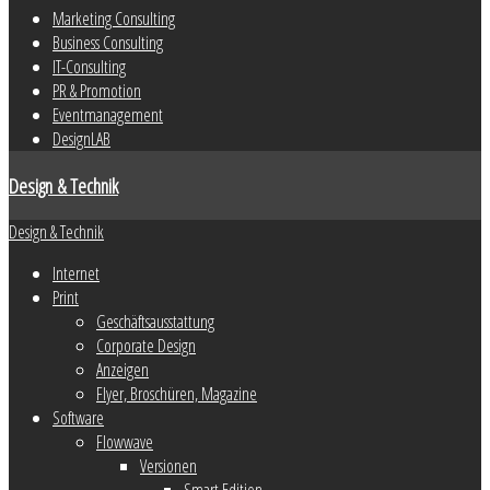
Marketing Consulting
Business Consulting
IT-Consulting
PR & Promotion
Eventmanagement
DesignLAB
Design & Technik
Design & Technik
Internet
Print
Geschäftsausstattung
Corporate Design
Anzeigen
Flyer, Broschüren, Magazine
Software
Flowwave
Versionen
Smart Edition