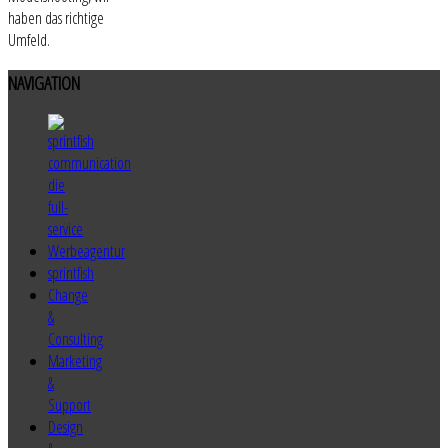
haben das richtige
Umfeld.
NAVIGATION
sprintfish
Change
&
Consulting
Marketing
&
Support
Design