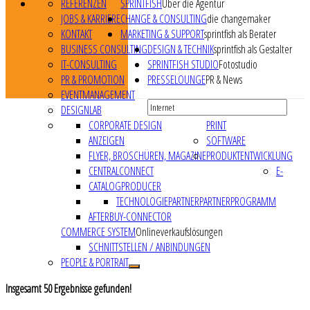
REFERENZEN
SPRINTFISH
Über die Agentur
JOBS & KARRIERE
CHANGE & CONSULTING
die changemaker
KONTAKT
MARKETING & SUPPORT
sprintfish als Berater
BUSINESS CONSULTING
DESIGN & TECHNIK
sprintfish als Gestalter
IT-CONSULTING
SPRINTFISH STUDIO
Fotostudio
PR & PROMOTION
PRESSELOUNGE
PR & News
EVENTMANAGEMENT
DESIGNLAB
CORPORATE DESIGN
PRINT
ANZEIGEN
SOFTWARE
FLYER, BROSCHÜREN, MAGAZINE
PRODUKTENTWICKLUNG
CENTRALCONNECT
E-
CATALOGPRODUCER
TECHNOLOGIEPARTNER
PARTNERPROGRAMM
AFTERBUY-CONNECTOR
COMMERCE SYSTEM
Onlineverkaufslösungen
SCHNITTSTELLEN / ANBINDUNGEN
PEOPLE & PORTRAIT
Insgesamt
50
Ergebnisse gefunden!