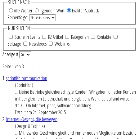
SUCHE NACH:
Alle Wörter
Irgendein Wort
Exakter Ausdruck
Reihenfolge:
NUR SUCHEN:
Suche in Events
K2 Artikel
Kategorien
Kontakte
Beiträge
Newsfeeds
Weblinks
Anzeige #
Seite 1 von 3
1.
sprintfish communication
(Sprintfish)
... kleine Betriebe gleichberechtigte Kunden. Wir gehen für jeden Kunden
mit der gleichen Leidenschaft und Sorgfalt ans Werk, darauf sind wir sehr
stolz. Ob
Internet
, print, Softwareentwicklung ...
Erstellt am 24. September 2015
2.
Internet -Designs, die bewegen
(Design & Technik)
... Mit rasanter Geschwindigkeit und immer neuen Möglichkeiten besticht