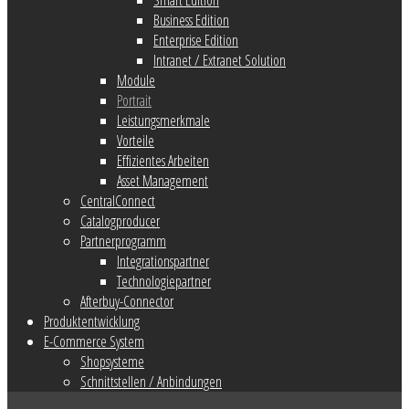
Business Edition
Enterprise Edition
Intranet / Extranet Solution
Module
Portrait
Leistungsmerkmale
Vorteile
Effizientes Arbeiten
Asset Management
CentralConnect
Catalogproducer
Partnerprogramm
Integrationspartner
Technologiepartner
Afterbuy-Connector
Produktentwicklung
E-Commerce System
Shopsysteme
Schnittstellen / Anbindungen