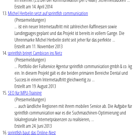
Erstellt am 14. April 2014
13.
Michel Herbelin setzt auf sprintfish communication
(Pressemeldungen)
... ist ein neuer
Internet
auftritt mit zahlreichen Raffinessen sowie
Landingpages geplant und das Projekt ist bereits in vollem Gange. Die
Uhrenmarke Michel Herbelin steht seit jeher für das perfekte ...
Erstellt am 11. November 2013
14.
sprintfish bringt Cambicon ins Netz
(Pressemeldungen)
... Portfolio der Fullservice Agentur sprintfish communication gmbh & co. kg
ein. In diesem Projekt galt es die beiden primären Bereiche Dental und
Success in einem
Internet
auftritt gleichwertig zu ...
Erstellt am 19. August 2013
15.
SEO für MPU-Training
(Pressemeldungen)
... auch ländliche Regionen mit ihrem mobilen Service ab. Die Aufgabe für
sprintfish communication war es die Suchmaschinen-Optimierung und
lokalregionale
Internet
präsenzen zu realisieren, ...
Erstellt am 24. Juni 2013
16.
sprintfish baut das Online-Nest