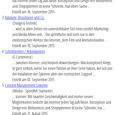
das
Internet
jeden Tag aufs Neue. Konzeption und Design von Webservices
und Shopsystemen ist keine "schnelle, mal eben-Sache ...
Erstellt am 18. September 2015
3.
Kataloge, Broschüren und Co.
(Design & Technik)
... wird zu allen Zeiten ein unverzichtbarer Teil eines runden Marketing-
und Media-Mixes sein. Die sprintfische sind nicht nur in den
elektronischen Welten des
Internet
, dem Film und Animationsvideo ...
Erstellt am 18. September 2015
4.
Schnittstellen / Anbindungen
(E-Commerce)
... zwischen
Internet
- und Intranet-Anwendungen: Was kompliziert klingt,
ist ganz einfach, wenn Sie einen Partner an Ihrer Seite haben, der sich von
der Installation der Systeme über den technischen Support ...
Erstellt am 02. September 2015
5.
Content Management Systeme
(Modul - Sprintfish Startseite)
... können. Mit rasanter Geschwindigkeit und immer neuen
Möglichkeiten besticht das
Internet
jeden Tag aufs Neue. Konzeption und
Design von Webservices und Shopsystemen ist keine "schnelle, ma ...
Erstellt am 31. August 2015