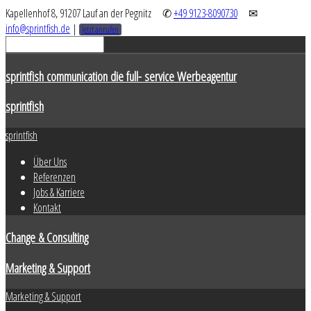
Kapellenhof 8, 91207 Lauf an der Pegnitz
✆
+49 9123-8090730
✉
info@sprintfish.de
|
Jetzt anrufen
sprintfish communication die full- service Werbeagentur
sprintfish
sprintfish
Über Uns
Referenzen
Jobs & Karriere
Kontakt
Change & Consulting
Marketing & Support
Marketing & Support