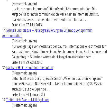
(Pressemeldungen)
... g ihres neuen
Internet
auftritts auf sprintfish communication. Die
Aufgabe für sprintfish communication war es einen Internetauftritt zu
realisieren, der zum einen durch eine Fülle an Informati ...
Erstellt am 07. Mai 2013
17.
Schnell und präzise – Katalogrealisierung im Eiltempo von sprintfish
communication
(Pressemeldungen)
Nur wenige Tage vor Messestart der bauma (Internationale Fachmesse für
Baumaschinen, Baustoffmaschinen, Bergbaumaschinen, Baufahrzeuge und
Baugeräte) in München wurde der Mangel an ausreichendem ...
Erstellt am 29. April 2013
18.
Nächster Halt - Neuer Internetauftritt
(Pressemeldungen)
Bisher hieß es bei der pro)SALES GmbH „Visionen brauchen Fahrpläne“
nun heißt es auch Nächster Halt – Neuer
Internet
dienst. pro)SALES setzt
auch 2013 auf die Expertise ...
Erstellt am 24. Januar 2013
19.
Treffen sich Zwei ... Mailingaktion
(Pressemeldungen)