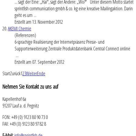
... sagt der Eine: „Hai“, sagt der Andere: „Wo?“ Unter diesem Motto startet
sprintfish communication gmbh & co. kg eine kreative Mailingaktion. Darin
geht es um ...
Erstellt am 13. November 2012
20.
AKEMI Chemie
(Referenzen)
6-sprachige Realisierung der
Internet
präsenz Presse- und
Supporterweiterung Zentrale Produktdatenbank Central Connect online
...
Erstellt am 07. September 2012
Start
Zurück
1
2
3
Weiter
Ende
Nehmen
Sie Kontakt zu uns auf
Kapellenhof 6a
91207 Lauf a. d. Pegnitz
FON: +49 (0) 9123 80 90 73 0
FAX: +49 (0) 9123 80 97 82 8
E-Mail:
info@sprintfish.de