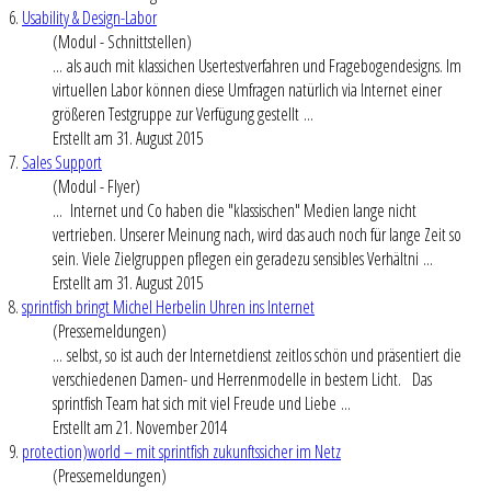
6.
Usability & Design-Labor
(Modul - Schnittstellen)
... als auch mit klassichen Usertestverfahren und Fragebogendesigns. Im
virtuellen Labor können diese Umfragen natürlich via
Internet
einer
größeren Testgruppe zur Verfügung gestellt ...
Erstellt am 31. August 2015
7.
Sales Support
(Modul - Flyer)
...
Internet
und Co haben die "klassischen" Medien lange nicht
vertrieben. Unserer Meinung nach, wird das auch noch für lange Zeit so
sein. Viele Zielgruppen pflegen ein geradezu sensibles Verhältni ...
Erstellt am 31. August 2015
8.
sprintfish bringt Michel Herbelin Uhren ins Internet
(Pressemeldungen)
... selbst, so ist auch der
Internet
dienst zeitlos schön und präsentiert die
verschiedenen Damen- und Herrenmodelle in bestem Licht. Das
sprintfish Team hat sich mit viel Freude und Liebe ...
Erstellt am 21. November 2014
9.
protection)world – mit sprintfish zukunftssicher im Netz
(Pressemeldungen)