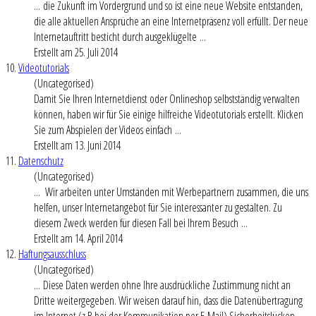
... die Zukunft im Vordergrund und so ist eine neue Website entstanden,
die alle aktuellen Ansprüche an eine
Internet
präsenz voll erfüllt. Der neue
Internetauftritt besticht durch ausgeklügelte ...
Erstellt am 25. Juli 2014
10.
Videotutorials
(Uncategorised)
Damit Sie Ihren
Internet
dienst oder Onlineshop selbstständig verwalten
können, haben wir für Sie einige hilfreiche Videotutorials erstellt. Klicken
Sie zum Abspielen der Videos einfach ...
Erstellt am 13. Juni 2014
11.
Datenschutz
(Uncategorised)
... Wir arbeiten unter Umständen mit Werbepartnern zusammen, die uns
helfen, unser
Internet
angebot für Sie interessanter zu gestalten. Zu
diesem Zweck werden für diesen Fall bei Ihrem Besuch ...
Erstellt am 14. April 2014
12.
Haftungsausschluss
(Uncategorised)
... Diese Daten werden ohne Ihre ausdrückliche Zustimmung nicht an
Dritte weitergegeben. Wir weisen darauf hin, dass die Datenübertragung
im
Internet
(z.B.bei der Kommunikation per E-Mail) Sicherheitslücken ...