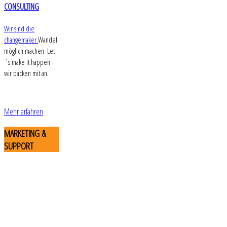
CONSULTING
Wir sind die
changemaker.
Wandel
möglich machen. Let
´s make it happen -
wir packen mit an.
Mehr erfahren
MARKETING
&
SUPPORT