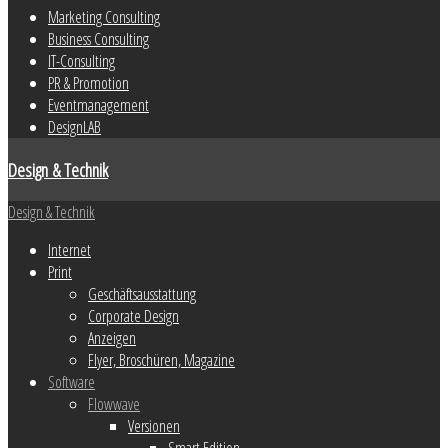
Marketing Consulting
Business Consulting
IT-Consulting
PR & Promotion
Eventmanagement
DesignLAB
Design & Technik
Design & Technik
Internet
Print
Geschäftsausstattung
Corporate Design
Anzeigen
Flyer, Broschüren, Magazine
Software
Flowwave
Versionen
Smart Edition