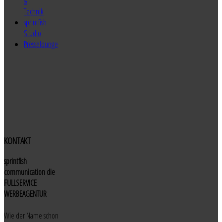
&
Technik
sprintfish
Studio
Presselounge
KONTAKT
sprintfish
communication die
FULLSERVICE
WERBEAGENTUR
Wie der Name schon