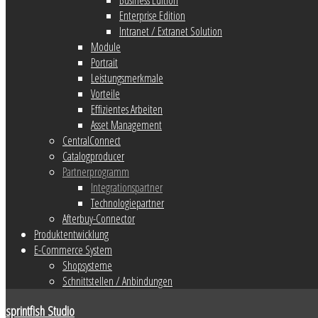
Enterprise Edition
Intranet / Extranet Solution
Module
Portrait
Leistungsmerkmale
Vorteile
Effizientes Arbeiten
Asset Management
CentralConnect
Catalogproducer
Partnerprogramm
Integrationspartner
Technologiepartner
Afterbuy-Connector
Produktentwicklung
E-Commerce System
Shopsysteme
Schnittstellen / Anbindungen
sprintfish Studio