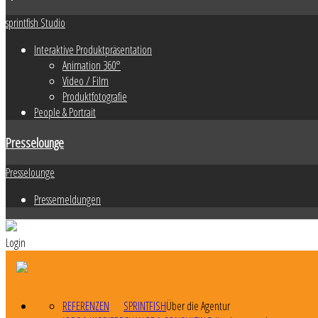
sprintfish Studio
Interaktive Produktpräsentation
Animation 360°
Video / Film
Produktfotografie
People & Portrait
Presselounge
Presselounge
Pressemeldungen
Login
REFERENZEN
SPRINTFISH
Über die Agentur