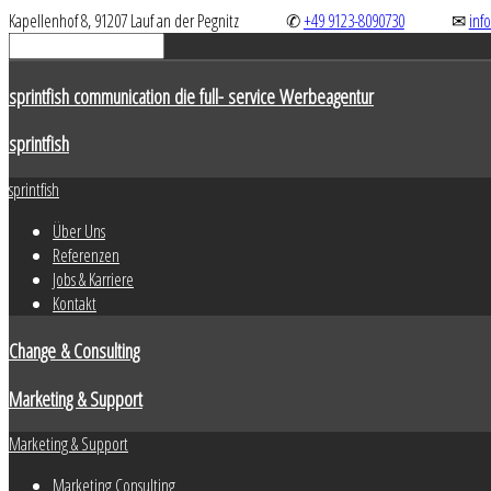
Kapellenhof 8, 91207 Lauf an der Pegnitz
✆
+49 9123-8090730
✉
inf
sprintfish communication die full- service Werbeagentur
sprintfish
sprintfish
Über Uns
Referenzen
Jobs & Karriere
Kontakt
Change & Consulting
Marketing & Support
Marketing & Support
Marketing Consulting