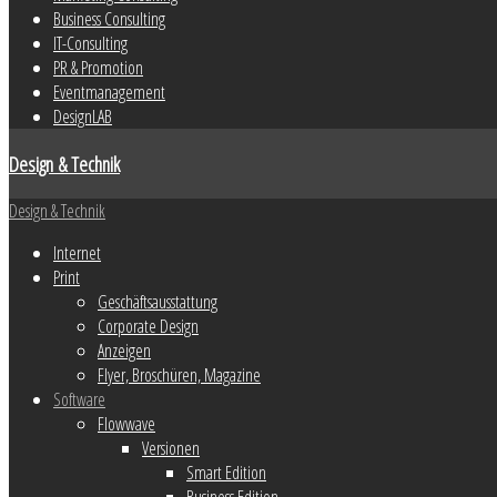
Business Consulting
IT-Consulting
PR & Promotion
Eventmanagement
DesignLAB
Design & Technik
Design & Technik
Internet
Print
Geschäftsausstattung
Corporate Design
Anzeigen
Flyer, Broschüren, Magazine
Software
Flowwave
Versionen
Smart Edition
Business Edition