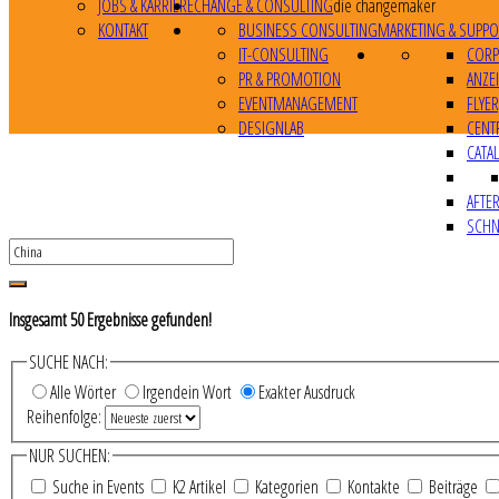
JOBS & KARRIERE
CHANGE & CONSULTING
die changemaker
KONTAKT
BUSINESS CONSULTING
MARKETING & SUPPO
IT-CONSULTING
CORP
PR & PROMOTION
ANZE
EVENTMANAGEMENT
FLYE
DESIGNLAB
CENT
CATA
AFTE
SCHN
Insgesamt
50
Ergebnisse gefunden!
SUCHE NACH:
Alle Wörter
Irgendein Wort
Exakter Ausdruck
Reihenfolge:
NUR SUCHEN:
Suche in Events
K2 Artikel
Kategorien
Kontakte
Beiträge