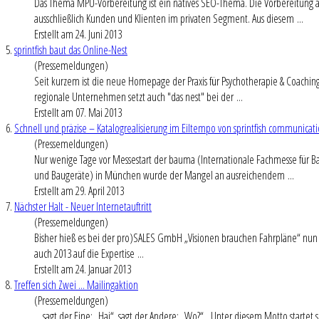
Das Thema MPU-Vorbereitung ist ein natives SEO-Thema. Die Vorbereitung au
ausschließlich Kunden und Klienten im privaten Segment. Aus diesem ...
Erstellt am 24. Juni 2013
5.
sprintfish baut das Online-Nest
(Pressemeldungen)
Seit kurzem ist die neue Homepage der Praxis für Psychotherapie & Coaching 
regionale Unternehmen setzt auch "das nest" bei der ...
Erstellt am 07. Mai 2013
6.
Schnell und präzise – Katalogrealisierung im Eiltempo von sprintfish communicat
(Pressemeldungen)
Nur wenige Tage vor Messestart der bauma (Internationale Fachmesse für
und Baugeräte) in München wurde der Mangel an ausreichendem ...
Erstellt am 29. April 2013
7.
Nächster Halt - Neuer Internetauftritt
(Pressemeldungen)
Bisher hieß es bei der pro)SALES GmbH „Visionen brauchen Fahrpläne“ nun h
auch 2013 auf die Expertise ...
Erstellt am 24. Januar 2013
8.
Treffen sich Zwei ... Mailingaktion
(Pressemeldungen)
... sagt der Eine: „Hai“, sagt der Andere: „Wo?“ Unter diesem Motto startet