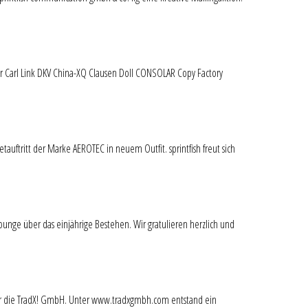
r Carl Link DKV
China
-XQ Clausen Doll CONSOLAR Copy Factory
uftritt der Marke AEROTEC in neuem Outfit. sprintfish freut sich
unge über das einjährige Bestehen. Wir gratulieren herzlich und
kt für die TradX! GmbH. Unter www.tradxgmbh.com entstand ein