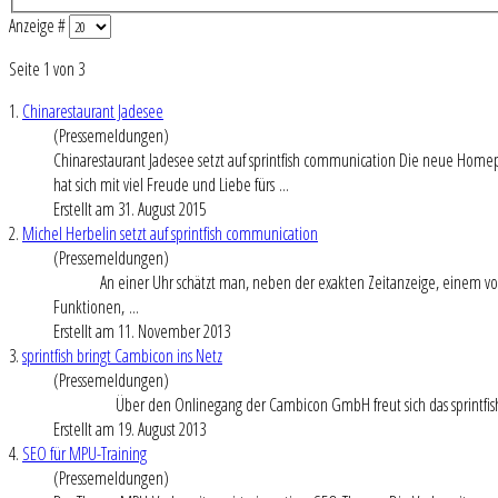
Anzeige #
Seite 1 von 3
1.
Chinarestaurant Jadesee
(Pressemeldungen)
China
restaurant Jadesee setzt auf sprintfish communication Die neue Homep
hat sich mit viel Freude und Liebe fürs ...
Erstellt am 31. August 2015
2.
Michel Herbelin setzt auf sprintfish communication
(Pressemeldungen)
An einer Uhr schätzt man, neben der exakten Zeitanzeige, einem volle
Funktionen, ...
Erstellt am 11. November 2013
3.
sprintfish bringt Cambicon ins Netz
(Pressemeldungen)
Über den Onlinegang der Cambicon GmbH freut sich das sprintfish Team
Erstellt am 19. August 2013
4.
SEO für MPU-Training
(Pressemeldungen)