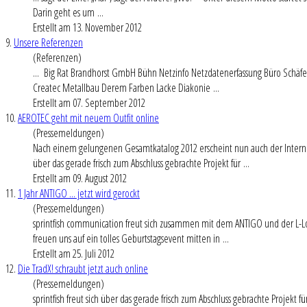
Darin geht es um ...
Erstellt am 13. November 2012
9.
Unsere Referenzen
(Referenzen)
... Big Rat Brandhorst GmbH Bühn Netzinfo Netzdatenerfassung Büro Schäfe
Createc Metallbau Derem Farben Lacke Diakonie ...
Erstellt am 07. September 2012
10.
AEROTEC geht mit neuem Outfit online
(Pressemeldungen)
Nach einem gelungenen Gesamtkatalog 2012 erscheint nun auch der Interneta
über das gerade frisch zum Abschluss gebrachte Projekt für ...
Erstellt am 09. August 2012
11.
1 Jahr ANTIGO ... jetzt wird gerockt
(Pressemeldungen)
sprintfish communication freut sich zusammen mit dem ANTIGO und der L-Lo
freuen uns auf ein tolles Geburtstagsevent mitten in ...
Erstellt am 25. Juli 2012
12.
Die TradX! schraubt jetzt auch online
(Pressemeldungen)
sprintfish freut sich über das gerade frisch zum Abschluss gebrachte Proje