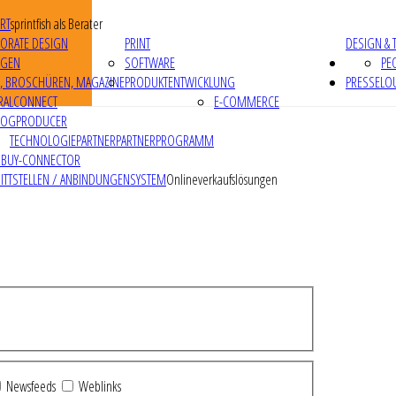
RT
sprintfish als Berater
ORATE DESIGN
PRINT
DESIGN & 
IGEN
SOFTWARE
PE
R, BROSCHÜREN, MAGAZINE
PRODUKTENTWICKLUNG
PRESSELO
RALCONNECT
E-COMMERCE
LOGPRODUCER
TECHNOLOGIEPARTNER
PARTNERPROGRAMM
RBUY-CONNECTOR
ITTSTELLEN / ANBINDUNGEN
SYSTEM
Onlineverkaufslösungen
Newsfeeds
Weblinks