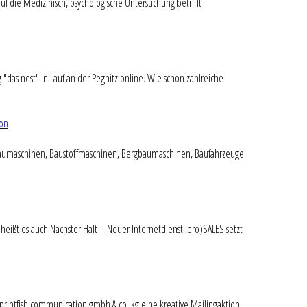
f die Medizinisch, psychologische Untersuchung betrifft
"das nest" in Lauf an der Pegnitz online. Wie schon zahlreiche
ion
 Baumaschinen, Baustoffmaschinen, Bergbaumaschinen, Baufahrzeuge
eißt es auch Nächster Halt – Neuer Internetdienst. pro)SALES setzt
 sprintfish communication gmbh & co. kg eine kreative Mailingaktion.