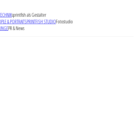
TECHNIK
sprintfish als Gestalter
OPLE & PORTRAIT
SPRINTFISH STUDIO
Fotostudio
UNGE
PR & News