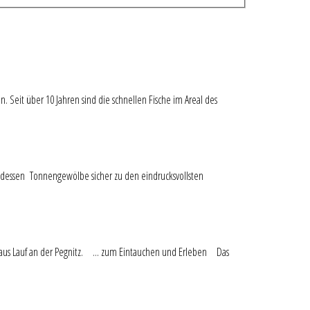
n. Seit über 10 Jahren sind die schnellen Fische im Areal des
ht, dessen Tonnengewölbe sicher zu den eindrucksvollsten
 aus
Lauf a
n der Pegnitz. ... zum Eintauchen und Erleben Das