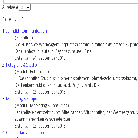
Anzeige #
Seite 1 von 3
1.
sprintfish communication
(Sprintfish)
Die Fullservice-Werbeagentur sprintfish communication existiert seit 20 Jahre
Kapellenhofs in
Lauf a
. d. Pegnitz zuhause. Eine ...
Erstellt am 24. September 2015
2.
Fotografie & Studio
(Modul - Fotostudio)
... Das sprintfish-Studio ist in einer historischen Lehmziegelei untergebrac
Deckenkonstruktionen in
Lauf a
. d. Pegnitz zählt. Die ...
Erstellt am 02. September 2015
3.
Marketing & Support
(Modul - Marketing & Consulting)
Lebendigkeit entsteht durch Miteinander. Mit sprintfish, der Werbeagentur
Zusammenwirken verschiedenster ...
Erstellt am 02. September 2015
4.
Chinarestaurant Jadesee