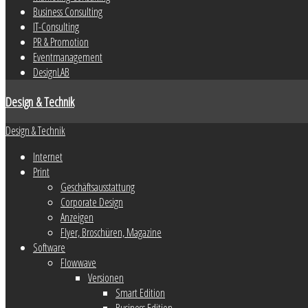
Business Consulting
IT-Consulting
PR & Promotion
Eventmanagement
DesignLAB
Design & Technik
Design & Technik
Internet
Print
Geschäftsausstattung
Corporate Design
Anzeigen
Flyer, Broschüren, Magazine
Software
Flowwave
Versionen
Smart Edition
Business Edition