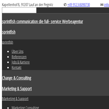
Kapellenhof 8, 91207 Lauf an der Pegnitz
✆
+49 9123-8090730
✉
inf
sprintfish communication die full- service Werbeagentur
sprintfish
sprintfish
Über Uns
Referenzen
Jobs & Karriere
Kontakt
Change & Consulting
Marketing & Support
Marketing & Support
Marketing Consulting