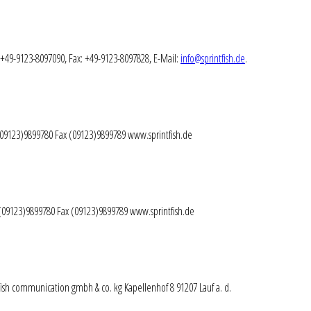
.: +49-9123-8097090, Fax: +49-9123-8097828, E-Mail:
info@sprintfish.de
.
. (09123)9899780 Fax (09123)9899789 www.sprintfish.de
l. (09123)9899780 Fax (09123)9899789 www.sprintfish.de
tfish communication gmbh & co. kg Kapellenhof 8 91207
Lauf a
. d.