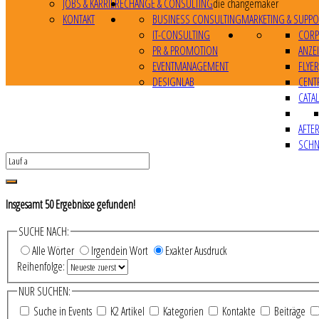
JOBS & KARRIERE
CHANGE & CONSULTING
die changemaker
KONTAKT
BUSINESS CONSULTING
MARKETING & SUPPO
IT-CONSULTING
CORP
PR & PROMOTION
ANZE
EVENTMANAGEMENT
FLYE
DESIGNLAB
CENT
CATA
AFTE
SCHN
Insgesamt
50
Ergebnisse gefunden!
SUCHE NACH:
Alle Wörter
Irgendein Wort
Exakter Ausdruck
Reihenfolge:
NUR SUCHEN:
Suche in Events
K2 Artikel
Kategorien
Kontakte
Beiträge