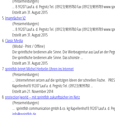
(Pressemeldungen)
... 8 91207
Lauf a
. d. Pegnitz Tel. (09123)9899780 Fax (09123)9899789 www.spr
Erstellt am 31. August 2015
5.
Imagefächer V2
(Pressemeldungen)
... 8 91207
Lauf a
. d. Pegnitz Tel. (09123)9899780 Fax (09123)9899789 www.spr
Erstellt am 31. August 2015
6.
Classic Media
(Modul - Print / Offline)
Die sprintfische bedienen alle Sinne. Die Werbeagentur aus
Lauf a
n der Peg
Die sprintfische bedienen alle Sinne. Das schönste ...
Erstellt am 31. August 2015
7.
sprintfish bringt Michel Herbelin Uhren ins Internet
(Pressemeldungen)
... Unternehmen setzen auf die spritzigen Ideen der schnellen Fische. PRE
Kapellenhof 8 91207
Lauf a
. d. Pegnitz Tel. (09123)9899780 ...
Erstellt am 21. November 2014
8.
protection)world – mit sprintfish zukunftssicher im Netz
(Pressemeldungen)
... sprintfish communication gmbh & co. kg Kapellenhof 8 91207
Lauf a
. d. P
info@sprintfish.de
...