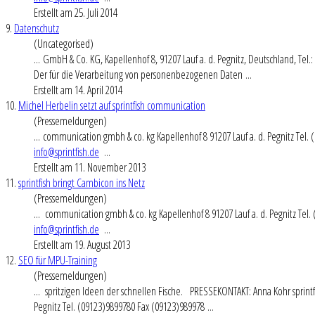
Erstellt am 25. Juli 2014
9.
Datenschutz
(Uncategorised)
... GmbH & Co. KG, Kapellenhof 8, 91207
Lauf a
. d. Pegnitz, Deutschland, Tel
Der für die Verarbeitung von personenbezogenen Daten ...
Erstellt am 14. April 2014
10.
Michel Herbelin setzt auf sprintfish communication
(Pressemeldungen)
... communication gmbh & co. kg Kapellenhof 8 91207
Lauf a
. d. Pegnitz Tel
info@sprintfish.de
...
Erstellt am 11. November 2013
11.
sprintfish bringt Cambicon ins Netz
(Pressemeldungen)
... communication gmbh & co. kg Kapellenhof 8 91207
Lauf a
. d. Pegnitz Te
info@sprintfish.de
...
Erstellt am 19. August 2013
12.
SEO für MPU-Training
(Pressemeldungen)
... spritzigen Ideen der schnellen Fische. PRESSEKONTAKT: Anna Kohr sprin
Pegnitz Tel. (09123)9899780 Fax (09123)989978 ...