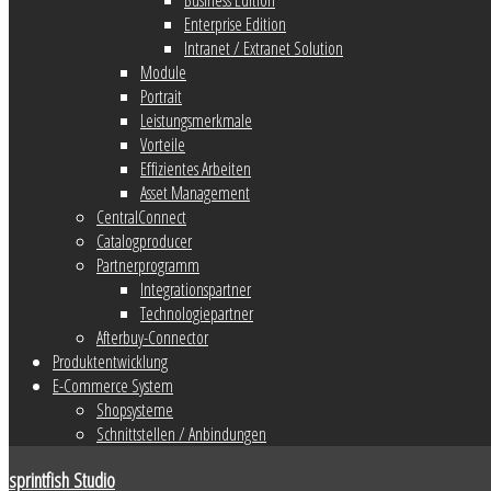
Enterprise Edition
Intranet / Extranet Solution
Module
Portrait
Leistungsmerkmale
Vorteile
Effizientes Arbeiten
Asset Management
CentralConnect
Catalogproducer
Partnerprogramm
Integrationspartner
Technologiepartner
Afterbuy-Connector
Produktentwicklung
E-Commerce System
Shopsysteme
Schnittstellen / Anbindungen
sprintfish Studio