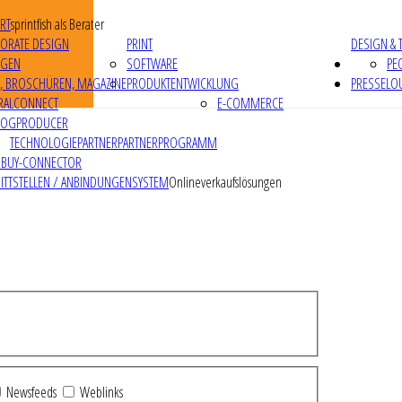
RT
sprintfish als Berater
ORATE DESIGN
PRINT
DESIGN & 
IGEN
SOFTWARE
PE
R, BROSCHÜREN, MAGAZINE
PRODUKTENTWICKLUNG
PRESSELO
RALCONNECT
E-COMMERCE
LOGPRODUCER
TECHNOLOGIEPARTNER
PARTNERPROGRAMM
RBUY-CONNECTOR
ITTSTELLEN / ANBINDUNGEN
SYSTEM
Onlineverkaufslösungen
Newsfeeds
Weblinks