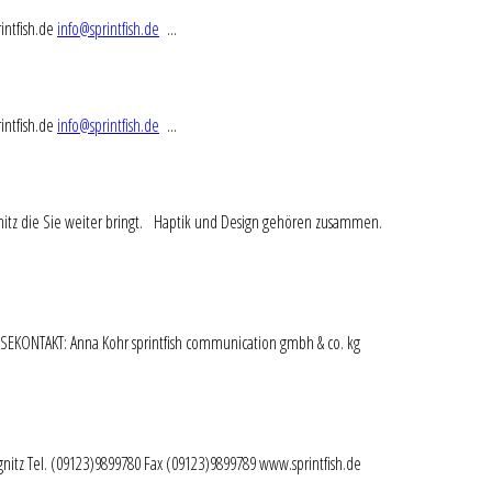
intfish.de
info@sprintfish.de
...
intfish.de
info@sprintfish.de
...
nitz die Sie weiter bringt. Haptik und Design gehören zusammen.
SSEKONTAKT: Anna Kohr sprintfish communication gmbh & co. kg
egnitz Tel. (09123)9899780 Fax (09123)9899789 www.sprintfish.de