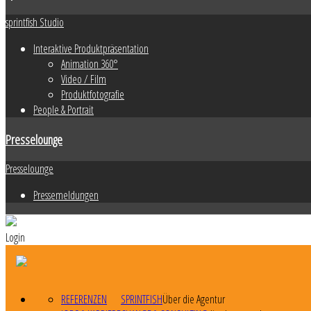
sprintfish Studio
Interaktive Produktpräsentation
Animation 360°
Video / Film
Produktfotografie
People & Portrait
Presselounge
Presselounge
Pressemeldungen
Login
REFERENZEN
SPRINTFISH
Über die Agentur