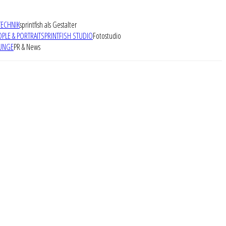
TECHNIK
sprintfish als Gestalter
OPLE & PORTRAIT
SPRINTFISH STUDIO
Fotostudio
UNGE
PR & News