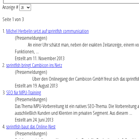
Anzeige #
Seite 1 von 3
1.
Michel Herbelin setzt auf sprintfish communication
(Pressemeldungen)
An einer Uhr schätzt man, neben der exakten Zeitanzeige, einem volle
Funktionen, ...
Erstellt am 11. November 2013
2.
sprintfish bringt Cambicon ins Netz
(Pressemeldungen)
Über den Onlinegang der Cambicon GmbH freut sich das sprintfish Team
Erstellt am 19. August 2013
3.
SEO für MPU-Training
(Pressemeldungen)
Das Thema MPU-Vorbereitung ist ein natives SEO-Thema. Die Vorbereitung au
ausschließlich Kunden und Klienten im privaten Segment. Aus diesem ...
Erstellt am 24. Juni 2013
4.
sprintfish baut das Online-Nest
(Pressemeldungen)