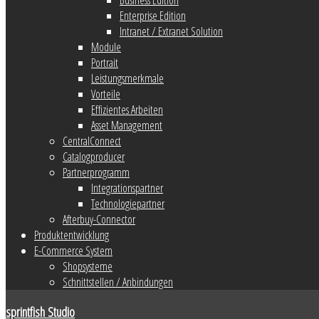
Enterprise Edition
Intranet / Extranet Solution
Module
Portrait
Leistungsmerkmale
Vorteile
Effizientes Arbeiten
Asset Management
CentralConnect
Catalogproducer
Partnerprogramm
Integrationspartner
Technologiepartner
Afterbuy-Connector
Produktentwicklung
E-Commerce System
Shopsysteme
Schnittstellen / Anbindungen
sprintfish Studio