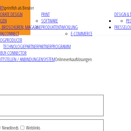
RT
sprintfish als Berater
ORATE DESIGN
PRINT
DESIGN & 
IGEN
SOFTWARE
PE
R, BROSCHÜREN, MAGAZINE
PRODUKTENTWICKLUNG
PRESSELO
RALCONNECT
E-COMMERCE
LOGPRODUCER
TECHNOLOGIEPARTNER
PARTNERPROGRAMM
RBUY-CONNECTOR
ITTSTELLEN / ANBINDUNGEN
SYSTEM
Onlineverkaufslösungen
Newsfeeds
Weblinks