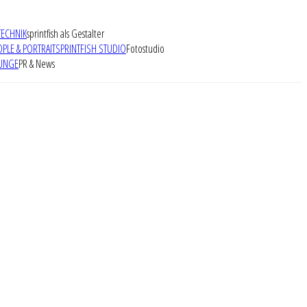
TECHNIK
sprintfish als Gestalter
OPLE & PORTRAIT
SPRINTFISH STUDIO
Fotostudio
UNGE
PR & News