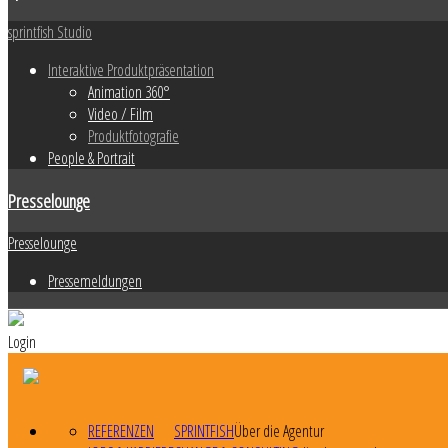
sprintfish Studio
Interaktive Produktpräsentation
Animation 360°
Video / Film
Produktfotografie
People & Portrait
Presselounge
Presselounge
Pressemeldungen
Login
REFERENZEN
SPRINTFISH
Über die Agentur