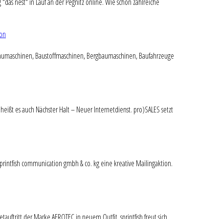
"das nest" in Lauf an der Pegnitz online. Wie schon zahlreiche
ion
 Baumaschinen, Baustoffmaschinen, Bergbaumaschinen, Baufahrzeuge
eißt es auch Nächster Halt – Neuer Internetdienst. pro)SALES setzt
 sprintfish communication gmbh & co. kg eine kreative Mailingaktion.
uftritt der Marke AEROTEC in neuem Outfit. sprintfish freut sich