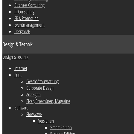
Business Consulting
IT-Consulting
PR & Promotion
Eventmanagement
DesignLAB
Design & Technik
Design & Technik
Internet
Print
Geschäftsausstattung
Corporate Design
Anzeigen
Flyer, Broschüren, Magazine
Software
Flowwave
Versionen
Smart Edition
Business Edition