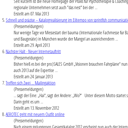
Seit kurzem ist die neue Homepage der Praxis für Psychotherapie & Coaching 
regionale Unternehmen setzt auch "das nest" bei der ...
Erstellt am 07. Mai 2013
5.
Schnell und präzise – Katalogrealisierung im Eiltempo von sprintfish communicat
(Pressemeldungen)
Nur wenige Tage vor Messestart der bauma (Internationale Fachmesse für
und Baugeräte) in München wurde der Mangel an ausreichendem ...
Erstellt am 29. April 2013
6.
Nächster Halt - Neuer Internetauftritt
(Pressemeldungen)
Bisher hieß es bei der pro)SALES GmbH „Visionen brauchen Fahrpläne“ nun h
auch 2013 auf die Expertise ...
Erstellt am 24. Januar 2013
7.
Treffen sich Zwei ... Mailingaktion
(Pressemeldungen)
... sagt der Eine: „Hai“, sagt der Andere: „Wo?“ Unter diesem Motto startet
Darin geht es um ...
Erstellt am 13. November 2012
8.
AEROTEC geht mit neuem Outfit online
(Pressemeldungen)
Nach einem gelungenen Gesamtkatalog 2012 erscheint nun auch der Interneta