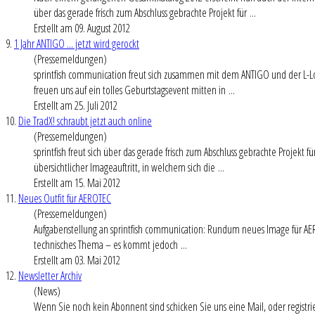
über das gerade frisch zum Abschluss gebrachte Projekt für ...
Erstellt am 09. August 2012
9.
1 Jahr ANTIGO ... jetzt wird gerockt
(Pressemeldungen)
sprintfish communication freut sich zusammen mit dem ANTIGO und der L-Lo
freuen uns auf ein tolles Geburtstagsevent mitten in ...
Erstellt am 25. Juli 2012
10.
Die TradX! schraubt jetzt auch online
(Pressemeldungen)
sprintfish freut sich über das gerade frisch zum Abschluss gebrachte Proje
übersichtlicher Imageauftritt, in welchem sich die ...
Erstellt am 15. Mai 2012
11.
Neues Outfit für AEROTEC
(Pressemeldungen)
Aufgabenstellung an sprintfish communication: Rundum neues Image für AE
technisches Thema – es kommt jedoch ...
Erstellt am 03. Mai 2012
12.
Newsletter Archiv
(News)
Wenn Sie noch kein Abonnent sind schicken Sie uns eine Mail, oder registrie