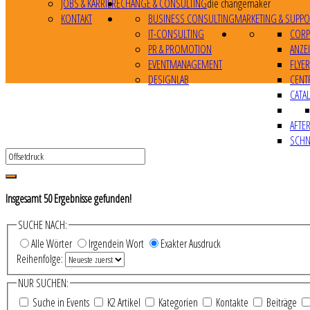
JOBS & KARRIERE
CHANGE & CONSULTING
die changemaker
KONTAKT
BUSINESS CONSULTING
MARKETING & SUPPO
IT-CONSULTING
CORP
PR & PROMOTION
ANZE
EVENTMANAGEMENT
FLYE
DESIGNLAB
CENT
CATA
AFTE
SCHN
Insgesamt
50
Ergebnisse gefunden!
SUCHE NACH:
Alle Wörter
Irgendein Wort
Exakter Ausdruck
Reihenfolge:
NUR SUCHEN:
Suche in Events
K2 Artikel
Kategorien
Kontakte
Beiträge