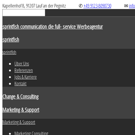
Kapellenhof 8, 91207 Lauf an der Pegnitz
✆
+49 9123-8090730
✉
inf
sprintfish communication die full- service Werbeagentur
sprintfish
sprintfish
Über Uns
Referenzen
Jobs & Karriere
Kontakt
Change & Consulting
Marketing & Support
Marketing & Support
Marketing Consulting