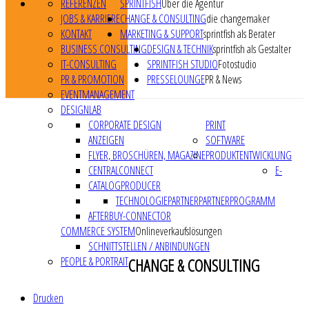
REFERENZEN
SPRINTFISH
Über die Agentur
JOBS & KARRIERE
CHANGE & CONSULTING
die changemaker
KONTAKT
MARKETING & SUPPORT
sprintfish als Berater
BUSINESS CONSULTING
DESIGN & TECHNIK
sprintfish als Gestalter
IT-CONSULTING
SPRINTFISH STUDIO
Fotostudio
PR & PROMOTION
PRESSELOUNGE
PR & News
EVENTMANAGEMENT
DESIGNLAB
CORPORATE DESIGN
PRINT
ANZEIGEN
SOFTWARE
FLYER, BROSCHÜREN, MAGAZINE
PRODUKTENTWICKLUNG
CENTRALCONNECT
E-
CATALOGPRODUCER
TECHNOLOGIEPARTNER
PARTNERPROGRAMM
AFTERBUY-CONNECTOR
COMMERCE SYSTEM
Onlineverkaufslösungen
SCHNITTSTELLEN / ANBINDUNGEN
PEOPLE & PORTRAIT
CHANGE & CONSULTING
Drucken