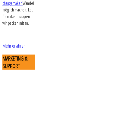
changemaker.
Wandel
möglich machen. Let
´s make it happen -
wir packen mit an.
Mehr erfahren
MARKETING
&
SUPPORT