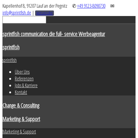
Kapellenhof 8, 91207 Lauf an der Pegnitz
✆
+49 9123-8090730
✉
info@sprintfish.de
|
Jetzt anrufen
sprintfish communication die full- service Werbeagentur
sprintfish
sprintfish
Über Uns
Referenzen
Jobs & Karriere
Kontakt
Change & Consulting
Marketing & Support
Marketing & Support