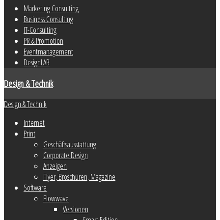
Marketing Consulting
Business Consulting
IT-Consulting
PR & Promotion
Eventmanagement
DesignLAB
Design & Technik
Design & Technik
Internet
Print
Geschäftsausstattung
Corporate Design
Anzeigen
Flyer, Broschüren, Magazine
Software
Flowwave
Versionen
Smart Edition