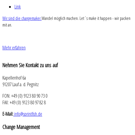
Link
Wir sind die changemaker.
Wandel möglich machen. Let´s make it happen - wir packen
mit an.
Mehr erfahren
Nehmen
Sie Kontakt zu uns auf
Kapellenhof 6a
91207 Lauf a. d. Pegnitz
FON: +49 (0) 9123 80 90 73 0
FAX: +49 (0) 9123 80 97 82 8
E-Mail:
info@sprintfish.de
Change
Management