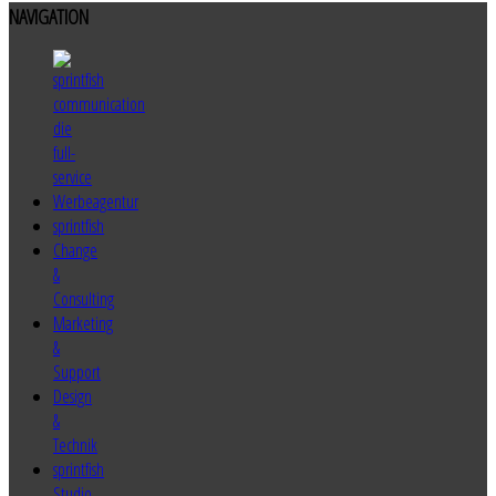
NAVIGATION
sprintfish
Change
&
Consulting
Marketing
&
Support
Design
&
Technik
sprintfish
Studio