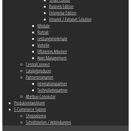
Business Edition
Enterprise Edition
Intranet / Extranet Solution
Module
Portrait
Leistungsmerkmale
Vorteile
Effizientes Arbeiten
Asset Management
CentralConnect
Catalogproducer
Partnerprogramm
Integrationspartner
Technologiepartner
Afterbuy-Connector
Produktentwicklung
E-Commerce System
Shopsysteme
Schnittstellen / Anbindungen