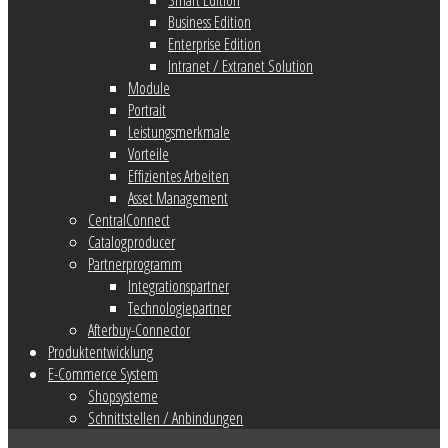
Business Edition
Enterprise Edition
Intranet / Extranet Solution
Module
Portrait
Leistungsmerkmale
Vorteile
Effizientes Arbeiten
Asset Management
CentralConnect
Catalogproducer
Partnerprogramm
Integrationspartner
Technologiepartner
Afterbuy-Connector
Produktentwicklung
E-Commerce System
Shopsysteme
Schnittstellen / Anbindungen