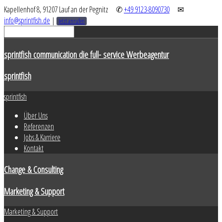
Kapellenhof 8, 91207 Lauf an der Pegnitz
✆
+49 9123-8090730
✉
info@sprintfish.de
|
Jetzt anrufen
sprintfish communication die full- service Werbeagentur
sprintfish
sprintfish
Über Uns
Referenzen
Jobs & Karriere
Kontakt
Change & Consulting
Marketing & Support
Marketing & Support