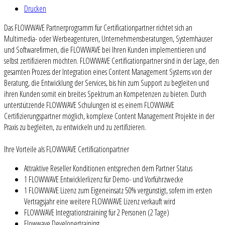
Drucken
Das FLOWWAVE Partnerprogramm für Certificationpartner richtet sich an
Multimedia- oder Werbeagenturen, Unternehmensberatungen, Systemhäuser
und Softwarefirmen, die FLOWWAVE bei Ihren Kunden implementieren und
selbst zertifizieren möchten. FLOWWAVE Certificationpartner sind in der Lage, den
gesamten Prozess der Integration eines Content Management Systems von der
Beratung, die Entwicklung der Services, bis hin zum Support zu begleiten und
ihren Kunden somit ein breites Spektrum an Kompetenzen zu bieten. Durch
unterstützende FLOWWAVE Schulungen ist es einem FLOWWAVE
Certifizierungspartner möglich, komplexe Content Management Projekte in der
Praxis zu begleiten, zu entwickeln und zu zertifizieren.
Ihre Vorteile als FLOWWAVE Certificationpartner
Attraktive Reseller Konditionen entsprechen dem Partner Status
1 FLOWWAVE Entwicklerlizenz für Demo- und Vorführzwecke
1 FLOWWAVE Lizenz zum Eigeneinsatz 50% vergünstigt, sofern im ersten
Vertragsjahr eine weitere FLOWWAVE Lizenz verkauft wird
FLOWWAVE Integrationstraining für 2 Personen (2 Tage)
Flowwave Developertraining