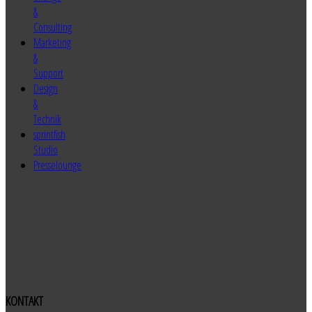
&
Consulting
Marketing
&
Support
Design
&
Technik
sprintfish
Studio
Presselounge
KONTAKT