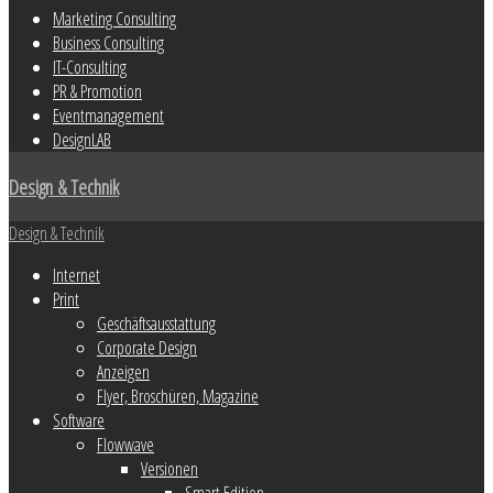
Marketing Consulting
Business Consulting
IT-Consulting
PR & Promotion
Eventmanagement
DesignLAB
Design & Technik
Design & Technik
Internet
Print
Geschäftsausstattung
Corporate Design
Anzeigen
Flyer, Broschüren, Magazine
Software
Flowwave
Versionen
Smart Edition