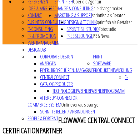
REFERENZEN
SPRINTFISH
Über die Agentur
JOBS & KARRIERE
CHANGE & CONSULTING
die changemaker
KONTAKT
MARKETING & SUPPORT
sprintfish als Berater
BUSINESS CONSULTING
DESIGN & TECHNIK
sprintfish als Gestalter
IT-CONSULTING
SPRINTFISH STUDIO
Fotostudio
PR & PROMOTION
PRESSELOUNGE
PR & News
EVENTMANAGEMENT
DESIGNLAB
CORPORATE DESIGN
PRINT
ANZEIGEN
SOFTWARE
FLYER, BROSCHÜREN, MAGAZINE
PRODUKTENTWICKLUNG
CENTRALCONNECT
E-
CATALOGPRODUCER
TECHNOLOGIEPARTNER
PARTNERPROGRAMM
AFTERBUY-CONNECTOR
COMMERCE SYSTEM
Onlineverkaufslösungen
SCHNITTSTELLEN / ANBINDUNGEN
PEOPLE & PORTRAIT
FLOWWAVE CENTRAL CONNECT
CERTIFICATIONPARTNER