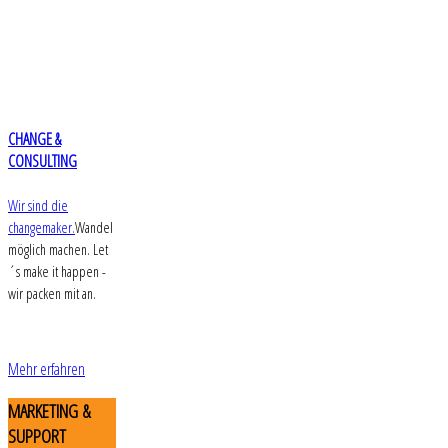
CHANGE &
CONSULTING
Wir sind die
changemaker.
Wandel
möglich machen. Let
´s make it happen -
wir packen mit an.
Mehr erfahren
MARKETING
&
SUPPORT