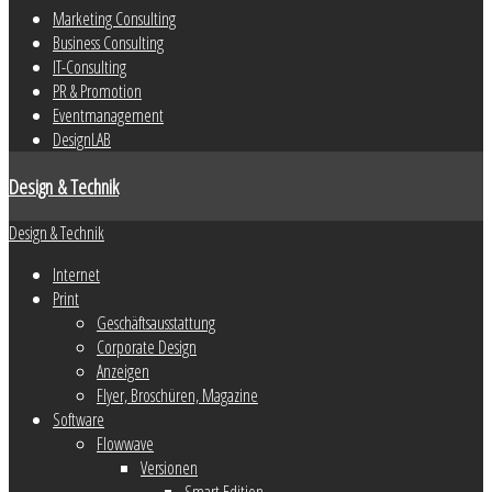
Marketing Consulting
Business Consulting
IT-Consulting
PR & Promotion
Eventmanagement
DesignLAB
Design & Technik
Design & Technik
Internet
Print
Geschäftsausstattung
Corporate Design
Anzeigen
Flyer, Broschüren, Magazine
Software
Flowwave
Versionen
Smart Edition