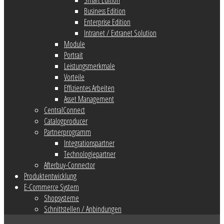
Business Edition
Enterprise Edition
Intranet / Extranet Solution
Module
Portrait
Leistungsmerkmale
Vorteile
Effizientes Arbeiten
Asset Management
CentralConnect
Catalogproducer
Partnerprogramm
Integrationspartner
Technologiepartner
Afterbuy-Connector
Produktentwicklung
E-Commerce System
Shopsysteme
Schnittstellen / Anbindungen