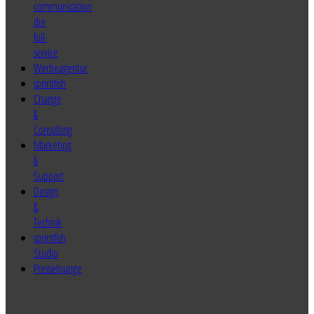
sprintfish
Change
&
Consulting
Marketing
&
Support
Design
&
Technik
sprintfish
Studio
Presselounge