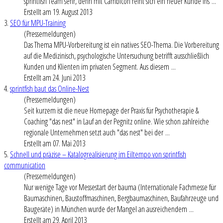
sprintfish Team sehr, denn mit Cambicon reiht sich ein neuer Kunde ins ...
Erstellt am 19. August 2013
3.
SEO für MPU-Training
(Pressemeldungen)
Das Thema MPU-Vorbereitung ist ein natives SEO-Thema. Die Vorbereitung
auf die Medizinisch, psychologische Untersuchung betrifft ausschließlich
Kunden und Klienten im privaten Segment. Aus diesem ...
Erstellt am 24. Juni 2013
4.
sprintfish baut das Online-Nest
(Pressemeldungen)
Seit kurzem ist die neue Homepage der Praxis für Psychotherapie &
Coaching "das nest" in Lauf an der Pegnitz online. Wie schon zahlreiche
regionale Unternehmen setzt auch "das nest" bei der ...
Erstellt am 07. Mai 2013
5.
Schnell und präzise – Katalogrealisierung im Eiltempo von sprintfish
communication
(Pressemeldungen)
Nur wenige Tage vor Messestart der bauma (Internationale Fachmesse für
Baumaschinen, Baustoffmaschinen, Bergbaumaschinen, Baufahrzeuge und
Baugeräte) in München wurde der Mangel an ausreichendem ...
Erstellt am 29. April 2013