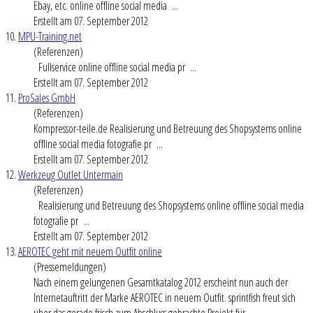
Ebay, etc. online offline
social media
...
Erstellt am 07. September 2012
10.
MPU-Training.net
(Referenzen)
Fullservice online offline
social media
pr ...
Erstellt am 07. September 2012
11.
ProSales GmbH
(Referenzen)
Kompressor-teile.de Realisierung und Betreuung des Shopsystems online
offline
social media
fotografie pr ...
Erstellt am 07. September 2012
12.
Werkzeug Outlet Untermain
(Referenzen)
Realisierung und Betreuung des Shopsystems online offline
social media
fotografie pr ...
Erstellt am 07. September 2012
13.
AEROTEC geht mit neuem Outfit online
(Pressemeldungen)
Nach einem gelungenen Gesamtkatalog 2012 erscheint nun auch der
Internetauftritt der Marke AEROTEC in neuem Outfit. sprintfish freut sich
über das gerade frisch zum Abschluss gebrachte Projekt für ...