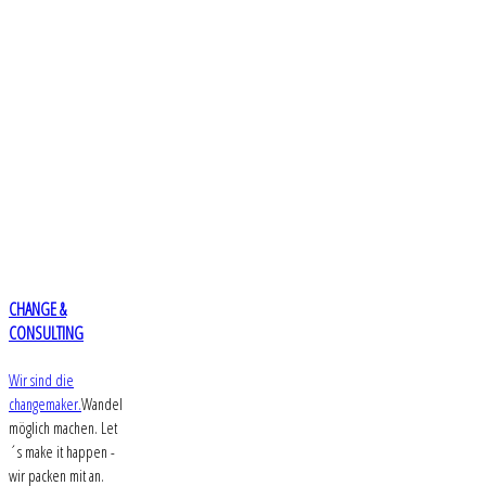
CHANGE &
CONSULTING
Wir sind die
changemaker.
Wandel
möglich machen. Let
´s make it happen -
wir packen mit an.