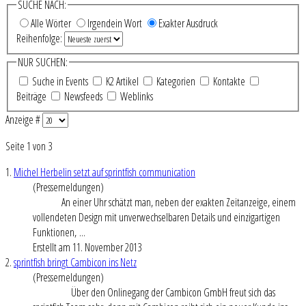
SUCHE NACH:
Alle Wörter
Irgendein Wort
Exakter Ausdruck
Reihenfolge:
NUR SUCHEN:
Suche in Events
K2 Artikel
Kategorien
Kontakte
Beiträge
Newsfeeds
Weblinks
Anzeige #
Seite 1 von 3
1.
Michel Herbelin setzt auf sprintfish communication
(Pressemeldungen)
An einer Uhr schätzt man, neben der exakten Zeitanzeige, einem
vollendeten Design mit unverwechselbaren Details und einzigartigen
Funktionen, ...
Erstellt am 11. November 2013
2.
sprintfish bringt Cambicon ins Netz
(Pressemeldungen)
Über den Onlinegang der Cambicon GmbH freut sich das