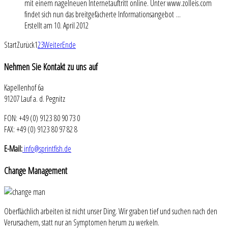
mit einem nagelneuen Internetauftritt online. Unter www.zolleis.com
findet sich nun das breitgefächerte Informationsangebot ...
Erstellt am 10. April 2012
Start
Zurück
1
2
3
Weiter
Ende
Nehmen
Sie Kontakt zu uns auf
Kapellenhof 6a
91207 Lauf a. d. Pegnitz
FON: +49 (0) 9123 80 90 73 0
FAX: +49 (0) 9123 80 97 82 8
E-Mail:
info@sprintfish.de
Change
Management
Oberflächlich arbeiten ist nicht unser Ding. Wir graben tief und suchen nach den
Verursachern, statt nur an Symptomen herum zu werkeln.