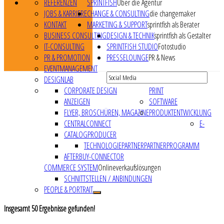
REFERENZEN
SPRINTFISH
Über die Agentur
JOBS & KARRIERE
CHANGE & CONSULTING
die changemaker
KONTAKT
MARKETING & SUPPORT
sprintfish als Berater
BUSINESS CONSULTING
DESIGN & TECHNIK
sprintfish als Gestalter
IT-CONSULTING
SPRINTFISH STUDIO
Fotostudio
PR & PROMOTION
PRESSELOUNGE
PR & News
EVENTMANAGEMENT
DESIGNLAB
CORPORATE DESIGN
PRINT
ANZEIGEN
SOFTWARE
FLYER, BROSCHÜREN, MAGAZINE
PRODUKTENTWICKLUNG
CENTRALCONNECT
E-
CATALOGPRODUCER
TECHNOLOGIEPARTNER
PARTNERPROGRAMM
AFTERBUY-CONNECTOR
COMMERCE SYSTEM
Onlineverkaufslösungen
SCHNITTSTELLEN / ANBINDUNGEN
PEOPLE & PORTRAIT
Insgesamt
50
Ergebnisse gefunden!