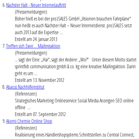
6.
Nächster Halt - Neuer Internetauftritt
(Pressemeldungen)
Bisher hieß es bei der pro)SALES GmbH „Visionen brauchen Fahrpläne“
nun heißt es auch Nächster Halt – Neuer Internetdienst. pro)SALES setzt
auch 2013 auf die Expertise ...
Erstellt am 24. Januar 2013
7.
Treffen sich Zwei ... Mailingaktion
(Pressemeldungen)
... sagt der Eine: „Hai“, sagt der Andere: „Wo?“ Unter diesem Motto startet
sprintfish communication gmbh & co. kg eine kreative Mailingaktion. Darin
geht es um ...
Erstellt am 13. November 2012
8.
Abacus Nachhilfeinstitut
(Referenzen)
Strategisches Marketing Onlineservice
Social Media
Anzeigen SEO online
offline ...
Erstellt am 07. September 2012
9.
Akemi Chemie Online Shop
(Referenzen)
Realisierung eines Händlershopsystems Schnittstellen zu Central Connect,