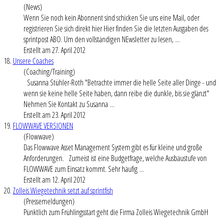
(News)
Wenn Sie noch kein Abonnent sind schicken Sie uns eine Mail, oder
registrieren Sie sich direkt hier Hier finden Sie die letzten Ausgaben des
sprintpost ABO. Um den vollständigen NEwsletter zu lesen, ...
Erstellt am 27. April 2012
18.
Unsere Coaches
(Coaching/Training)
Susanna Stühler-Roth "Betrachte immer die helle Seite aller Dinge - und
wenn sie keine helle Seite haben, dann reibe die dunkle, bis sie glänzt"
Nehmen Sie Kontakt zu Susanna ...
Erstellt am 23. April 2012
19.
FLOWWAVE VERSIONEN
(Flowwave)
Das Flowwave Asset Management System gibt es für kleine und große
Anforderungen. Zumeist ist eine Budgetfrage, welche Ausbaustufe von
FLOWWAVE zum Einsatz kommt. Sehr häufig ...
Erstellt am 12. April 2012
20.
Zolleis Wiegetechnik setzt auf sprintfish
(Pressemeldungen)
Pünktlich zum Frühlingsstart geht die Firma Zolleis Wiegetechnik GmbH