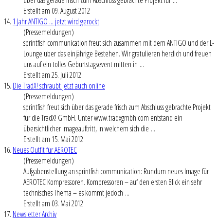
Erstellt am 09. August 2012
14.
1 Jahr ANTIGO ... jetzt wird gerockt
(Pressemeldungen)
sprintfish communication freut sich zusammen mit dem ANTIGO und der L-
Lounge über das einjährige Bestehen. Wir gratulieren herzlich und freuen
uns auf ein tolles Geburtstagsevent mitten in ...
Erstellt am 25. Juli 2012
15.
Die TradX! schraubt jetzt auch online
(Pressemeldungen)
sprintfish freut sich über das gerade frisch zum Abschluss gebrachte Projekt
für die TradX! GmbH. Unter www.tradxgmbh.com entstand ein
übersichtlicher Imageauftritt, in welchem sich die ...
Erstellt am 15. Mai 2012
16.
Neues Outfit für AEROTEC
(Pressemeldungen)
Aufgabenstellung an sprintfish communication: Rundum neues Image für
AEROTEC Kompressoren. Kompressoren – auf den ersten Blick ein sehr
technisches Thema – es kommt jedoch ...
Erstellt am 03. Mai 2012
17.
Newsletter Archiv