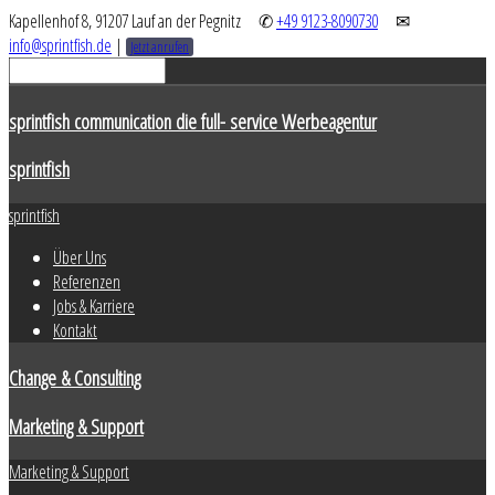
Kapellenhof 8, 91207 Lauf an der Pegnitz
✆
+49 9123-8090730
✉
info@sprintfish.de
|
Jetzt anrufen
sprintfish communication die full- service Werbeagentur
sprintfish
sprintfish
Über Uns
Referenzen
Jobs & Karriere
Kontakt
Change & Consulting
Marketing & Support
Marketing & Support