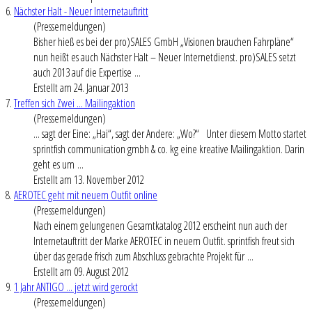
6.
Nächster Halt - Neuer Internetauftritt
(Pressemeldungen)
Bisher hieß es bei der pro)SALES GmbH „Visionen brauchen Fahrpläne“
nun heißt es auch Nächster Halt – Neuer Internetdienst. pro)SALES setzt
auch 2013 auf die Expertise ...
Erstellt am 24. Januar 2013
7.
Treffen sich Zwei ... Mailingaktion
(Pressemeldungen)
... sagt der Eine: „Hai“, sagt der Andere: „Wo?“ Unter diesem Motto startet
sprintfish communication gmbh & co. kg eine kreative Mailingaktion. Darin
geht es um ...
Erstellt am 13. November 2012
8.
AEROTEC geht mit neuem Outfit online
(Pressemeldungen)
Nach einem gelungenen Gesamtkatalog 2012 erscheint nun auch der
Internetauftritt der Marke AEROTEC in neuem Outfit. sprintfish freut sich
über das gerade frisch zum Abschluss gebrachte Projekt für ...
Erstellt am 09. August 2012
9.
1 Jahr ANTIGO ... jetzt wird gerockt
(Pressemeldungen)