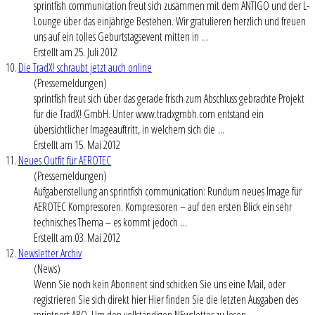
sprintfish communication freut sich zusammen mit dem ANTIGO und der L-
Lounge über das einjährige Bestehen. Wir gratulieren herzlich und freuen
uns auf ein tolles Geburtstagsevent mitten in ...
Erstellt am 25. Juli 2012
10.
Die TradX! schraubt jetzt auch online
(Pressemeldungen)
sprintfish freut sich über das gerade frisch zum Abschluss gebrachte Projekt
für die TradX! GmbH. Unter www.tradxgmbh.com entstand ein
übersichtlicher Imageauftritt, in welchem sich die ...
Erstellt am 15. Mai 2012
11.
Neues Outfit für AEROTEC
(Pressemeldungen)
Aufgabenstellung an sprintfish communication: Rundum neues Image für
AEROTEC Kompressoren. Kompressoren – auf den ersten Blick ein sehr
technisches Thema – es kommt jedoch ...
Erstellt am 03. Mai 2012
12.
Newsletter Archiv
(News)
Wenn Sie noch kein Abonnent sind schicken Sie uns eine Mail, oder
registrieren Sie sich direkt hier Hier finden Sie die letzten Ausgaben des
sprintpost ABO. Um den vollständigen NEwsletter zu lesen, ...