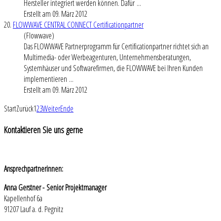
Hersteller integriert werden können. Dafür ...
Erstellt am 09. März 2012
20.
FLOWWAVE CENTRAL CONNECT Certificationpartner
(Flowwave)
Das FLOWWAVE Partnerprogramm für Certificationpartner richtet sich an
Multimedia- oder Werbeagenturen, Unternehmensberatungen,
Systemhäuser und Softwarefirmen, die FLOWWAVE bei Ihren Kunden
implementieren ...
Erstellt am 09. März 2012
Start
Zurück
1
2
3
Weiter
Ende
Kontaktieren
Sie uns gerne
Ansprechpartnerinnen:
Anna Gerstner - Senior Projektmanager
Kapellenhof 6a
91207 Lauf a. d. Pegnitz