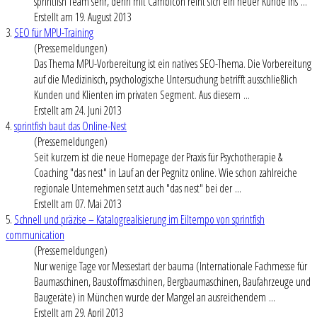
sprintfish Team sehr, denn mit Cambicon reiht sich ein neuer Kunde ins ...
Erstellt am 19. August 2013
3.
SEO für MPU-Training
(Pressemeldungen)
Das Thema MPU-Vorbereitung ist ein natives SEO-Thema. Die Vorbereitung
auf die Medizinisch, psychologische Untersuchung betrifft ausschließlich
Kunden und Klienten im privaten Segment. Aus diesem ...
Erstellt am 24. Juni 2013
4.
sprintfish baut das Online-Nest
(Pressemeldungen)
Seit kurzem ist die neue Homepage der Praxis für Psychotherapie &
Coaching "das nest" in Lauf an der Pegnitz online. Wie schon zahlreiche
regionale Unternehmen setzt auch "das nest" bei der ...
Erstellt am 07. Mai 2013
5.
Schnell und präzise – Katalogrealisierung im Eiltempo von sprintfish
communication
(Pressemeldungen)
Nur wenige Tage vor Messestart der bauma (Internationale Fachmesse für
Baumaschinen, Baustoffmaschinen, Bergbaumaschinen, Baufahrzeuge und
Baugeräte) in München wurde der Mangel an ausreichendem ...
Erstellt am 29. April 2013