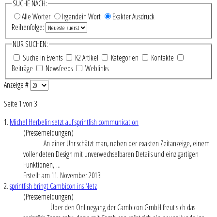
SUCHE NACH:
Alle Wörter
Irgendein Wort
Exakter Ausdruck
Reihenfolge:
NUR SUCHEN:
Suche in Events
K2 Artikel
Kategorien
Kontakte
Beiträge
Newsfeeds
Weblinks
Anzeige #
Seite 1 von 3
1.
Michel Herbelin setzt auf sprintfish communication
(Pressemeldungen)
An einer Uhr schätzt man, neben der exakten Zeitanzeige, einem
vollendeten Design mit unverwechselbaren Details und einzigartigen
Funktionen, ...
Erstellt am 11. November 2013
2.
sprintfish bringt Cambicon ins Netz
(Pressemeldungen)
Über den Onlinegang der Cambicon GmbH freut sich das