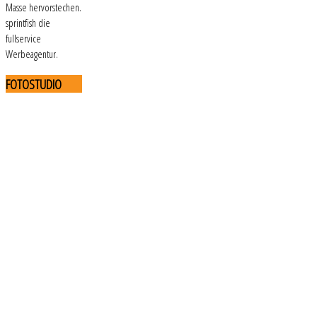
Masse hervorstechen.
sprintfish die
fullservice
Werbeagentur.
FOTOSTUDIO