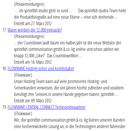
(Pressemeldungen)
… im sprintfish studio geht es rund … Das sprintfish studio-Team hebt
die Produktfotografie auf eine neue Ebene – eine sich drehende ...
Erstellt am 27. März 2012
17.
Wann werden die 12.000 geknackt?
(Pressemeldungen)
... der Countdown läuft Kaum ein halbes Jahr ist die neue Website der
sprintfish communication gmbh & co. kg online und schon zählen wir
knapp 12.000 „Likes“. Das Countdownfiber ...
Erstellt am 16. März 2012
18.
FLOWWAVE Hosting sicher und komfortabel
(Flowwave)
Unser Hosting-Team kann auf viele prominente Hosting- und
Serverkunden verweisen, die seit Jahren höchst zufrieden und vorallem
beruhigt ihre Services in unsere Hände gegeben haben. sprintfish ...
Erstellt am 09. März 2012
19.
FLOWWAVE CENTRAL CONNECT Technologiepartner
(Flowwave)
Wir, die sprintfish communication gmbh & co. kg bieten unseren Kunden
eine hochentwickelte Lösung an, in die Technologien anderer führender