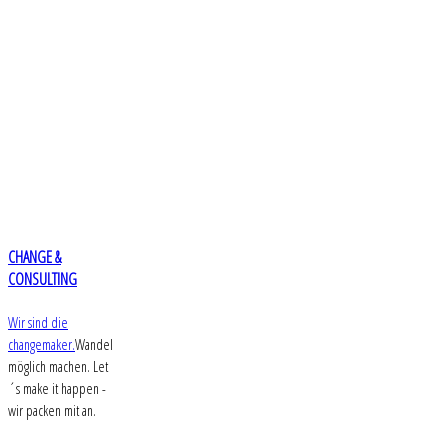
CHANGE &
CONSULTING
Wir sind die
changemaker.
Wandel
möglich machen. Let
´s make it happen -
wir packen mit an.