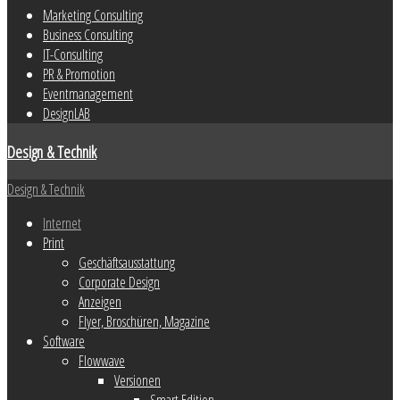
Marketing Consulting
Business Consulting
IT-Consulting
PR & Promotion
Eventmanagement
DesignLAB
Design & Technik
Design & Technik
Internet
Print
Geschäftsausstattung
Corporate Design
Anzeigen
Flyer, Broschüren, Magazine
Software
Flowwave
Versionen
Smart Edition