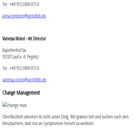
Tel.: +49 9123 809 073 0
anna.gerstner@sprintfish.de
Vanessa Nickel - Art Director
Kapellenhof 6a
91207 Lauf a. d. Pegnitz
Tel.: +49 9123 809 073 0
vanessa.nickel@sprintfish.de
Change
Management
Oberflächlich arbeiten ist nicht unser Ding. Wir graben tief und suchen nach den
Verursachern, statt nur an Symptomen herum zu werkeln.