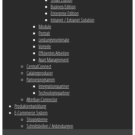
Business Edition
Enterprise Edition
Intranet / Extranet Solution
Module
Portrait
Leistungsmerkmale
Vorteile
Effizientes Arbeiten
Asset Management
CentralConnect
Catalogproducer
Partnerprogramm
Integrationspartner
Technologiepartner
Afterbuy-Connector
Produktentwicklung
E-Commerce System
Shopsysteme
Schnittstellen / Anbindungen