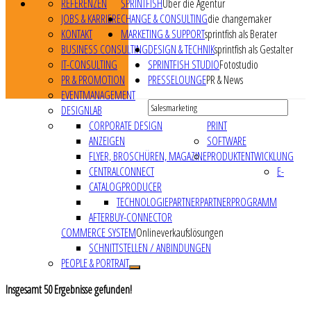
REFERENZEN
SPRINTFISH
Über die Agentur
JOBS & KARRIERE
CHANGE & CONSULTING
die changemaker
KONTAKT
MARKETING & SUPPORT
sprintfish als Berater
BUSINESS CONSULTING
DESIGN & TECHNIK
sprintfish als Gestalter
IT-CONSULTING
SPRINTFISH STUDIO
Fotostudio
PR & PROMOTION
PRESSELOUNGE
PR & News
EVENTMANAGEMENT
DESIGNLAB
CORPORATE DESIGN
PRINT
ANZEIGEN
SOFTWARE
FLYER, BROSCHÜREN, MAGAZINE
PRODUKTENTWICKLUNG
CENTRALCONNECT
E-
CATALOGPRODUCER
TECHNOLOGIEPARTNER
PARTNERPROGRAMM
AFTERBUY-CONNECTOR
COMMERCE SYSTEM
Onlineverkaufslösungen
SCHNITTSTELLEN / ANBINDUNGEN
PEOPLE & PORTRAIT
Insgesamt
50
Ergebnisse gefunden!