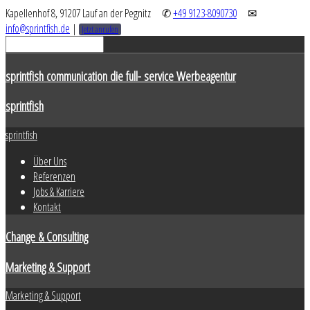
Kapellenhof 8, 91207 Lauf an der Pegnitz
✆
+49 9123-8090730
✉
info@sprintfish.de
|
Jetzt anrufen
sprintfish communication die full- service Werbeagentur
sprintfish
sprintfish
Über Uns
Referenzen
Jobs & Karriere
Kontakt
Change & Consulting
Marketing & Support
Marketing & Support