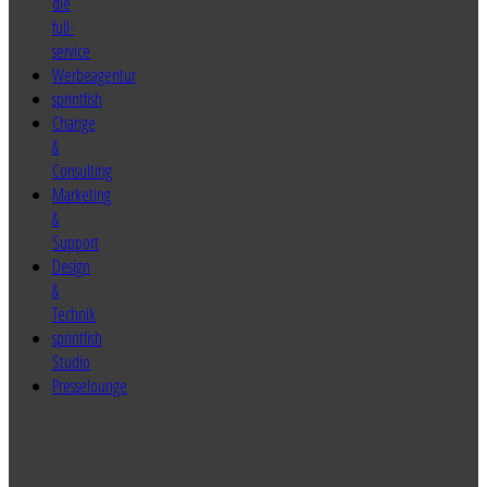
sprintfish
Change
&
Consulting
Marketing
&
Support
Design
&
Technik
sprintfish
Studio
Presselounge