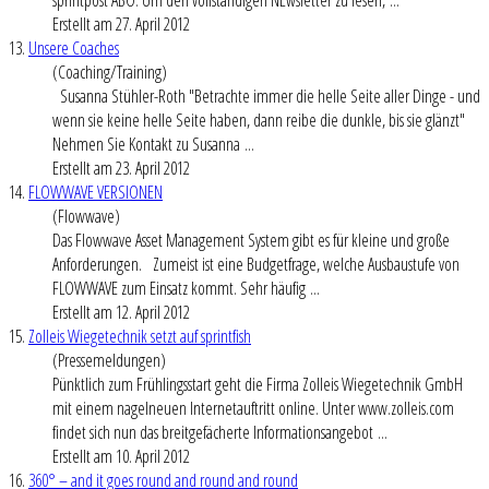
Erstellt am 27. April 2012
13.
Unsere Coaches
(Coaching/Training)
Susanna Stühler-Roth "Betrachte immer die helle Seite aller Dinge - und
wenn sie keine helle Seite haben, dann reibe die dunkle, bis sie glänzt"
Nehmen Sie Kontakt zu Susanna ...
Erstellt am 23. April 2012
14.
FLOWWAVE VERSIONEN
(Flowwave)
Das Flowwave Asset Management System gibt es für kleine und große
Anforderungen. Zumeist ist eine Budgetfrage, welche Ausbaustufe von
FLOWWAVE zum Einsatz kommt. Sehr häufig ...
Erstellt am 12. April 2012
15.
Zolleis Wiegetechnik setzt auf sprintfish
(Pressemeldungen)
Pünktlich zum Frühlingsstart geht die Firma Zolleis Wiegetechnik GmbH
mit einem nagelneuen Internetauftritt online. Unter www.zolleis.com
findet sich nun das breitgefächerte Informationsangebot ...
Erstellt am 10. April 2012
16.
360° – and it goes round and round and round