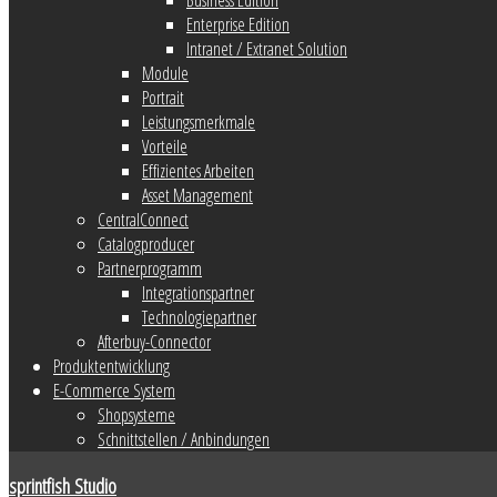
Enterprise Edition
Intranet / Extranet Solution
Module
Portrait
Leistungsmerkmale
Vorteile
Effizientes Arbeiten
Asset Management
CentralConnect
Catalogproducer
Partnerprogramm
Integrationspartner
Technologiepartner
Afterbuy-Connector
Produktentwicklung
E-Commerce System
Shopsysteme
Schnittstellen / Anbindungen
sprintfish Studio