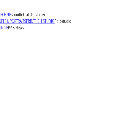
TECHNIK
sprintfish als Gestalter
OPLE & PORTRAIT
SPRINTFISH STUDIO
Fotostudio
UNGE
PR & News