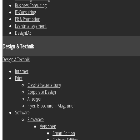
Business Consulting
IT-Consulting
PR & Promotion
Eventmanagement
DesignLAB
Design & Technik
Design & Technik
Internet
Print
Geschäftsausstattung
Corporate Design
Anzeigen
Flyer, Broschüren, Magazine
Software
Flowwave
Versionen
Smart Edition
Business Edition