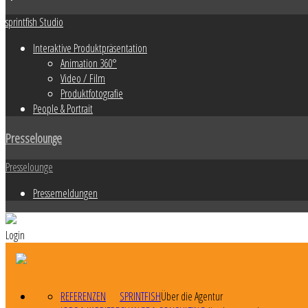
sprintfish Studio
Interaktive Produktpräsentation
Animation 360°
Video / Film
Produktfotografie
People & Portrait
Presselounge
Presselounge
Pressemeldungen
Login
REFERENZEN
SPRINTFISH
Über die Agentur