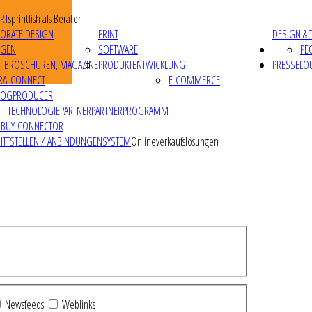
RT
sprintfish als Berater
ORATE DESIGN
PRINT
DESIGN & 
IGEN
SOFTWARE
PE
R, BROSCHÜREN, MAGAZINE
PRODUKTENTWICKLUNG
PRESSELO
RALCONNECT
E-COMMERCE
LOGPRODUCER
TECHNOLOGIEPARTNER
PARTNERPROGRAMM
RBUY-CONNECTOR
ITTSTELLEN / ANBINDUNGEN
SYSTEM
Onlineverkaufslösungen
Newsfeeds
Weblinks