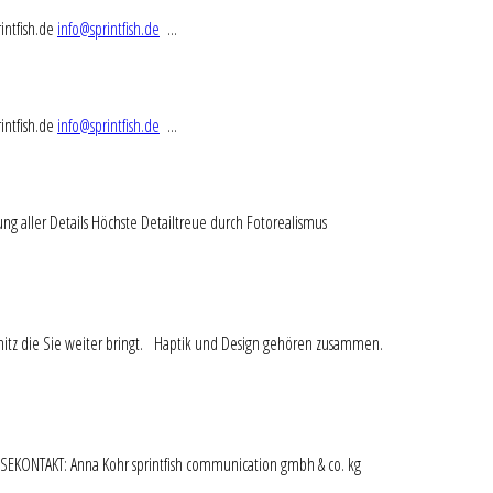
intfish.de
info@sprintfish.de
...
intfish.de
info@sprintfish.de
...
ng aller Details Höchste Detailtreue durch Fotorealismus
itz die Sie weiter bringt. Haptik und Design gehören zusammen.
SSEKONTAKT: Anna Kohr sprintfish communication gmbh & co. kg