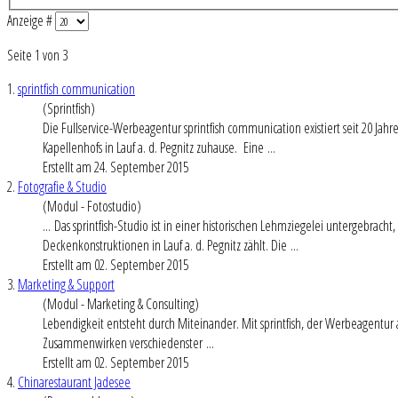
Anzeige #
Seite 1 von 3
1.
sprintfish communication
(Sprintfish)
Die Fullservice-Werbeagentur sprintfish communication existiert seit 20 Jahre
Kapellenhofs in
Lauf
a. d. Pegnitz zuhause. Eine ...
Erstellt am 24. September 2015
2.
Fotografie & Studio
(Modul - Fotostudio)
... Das sprintfish-Studio ist in einer historischen Lehmziegelei untergebrac
Deckenkonstruktionen in
Lauf
a. d. Pegnitz zählt. Die ...
Erstellt am 02. September 2015
3.
Marketing & Support
(Modul - Marketing & Consulting)
Lebendigkeit entsteht durch Miteinander. Mit sprintfish, der Werbeagentur
Zusammenwirken verschiedenster ...
Erstellt am 02. September 2015
4.
Chinarestaurant Jadesee