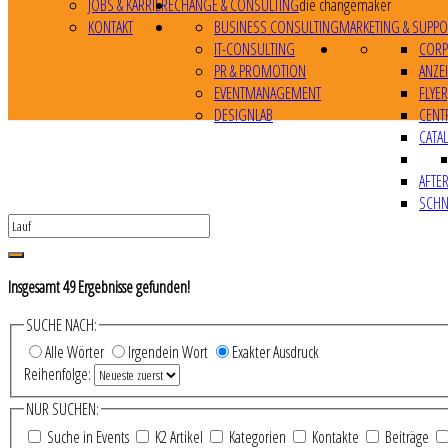
JOBS & KARRIERE
CHANGE & CONSULTING
die changemaker
KONTAKT
BUSINESS CONSULTING
MARKETING & SUPPO
IT-CONSULTING
CORP
PR & PROMOTION
ANZE
EVENTMANAGEMENT
FLYE
DESIGNLAB
CENT
CATA
AFTE
SCHN
Insgesamt
49
Ergebnisse gefunden!
SUCHE NACH:
Alle Wörter
Irgendein Wort
Exakter Ausdruck
Reihenfolge:
NUR SUCHEN:
Suche in Events
K2 Artikel
Kategorien
Kontakte
Beiträge