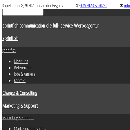
Kapellenhof 8, 91207 Lauf an der Pegnitz
✆
+49 9123-8090730
✉
inf
sprintfish communication die full- service Werbeagentur
sprintfish
sprintfish
Über Uns
Referenzen
Jobs & Karriere
Kontakt
Change & Consulting
Marketing & Support
Marketing & Support
Marketing Consulting