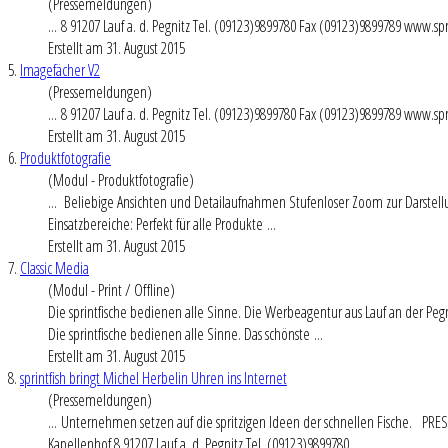
(Pressemeldungen)
... 8 91207
Lauf
a. d. Pegnitz Tel. (09123)9899780 Fax (09123)9899789 www.spr
Erstellt am 31. August 2015
5.
Imagefächer V2
(Pressemeldungen)
... 8 91207
Lauf
a. d. Pegnitz Tel. (09123)9899780 Fax (09123)9899789 www.spr
Erstellt am 31. August 2015
6.
Produktfotografie
(Modul - Produktfotografie)
... Beliebige Ansichten und Detai
lauf
nahmen Stufenloser Zoom zur Darstellu
Einsatzbereiche: Perfekt für alle Produkte ...
Erstellt am 31. August 2015
7.
Classic Media
(Modul - Print / Offline)
Die sprintfische bedienen alle Sinne. Die Werbeagentur aus
Lauf
an der Pegn
Die sprintfische bedienen alle Sinne. Das schönste ...
Erstellt am 31. August 2015
8.
sprintfish bringt Michel Herbelin Uhren ins Internet
(Pressemeldungen)
... Unternehmen setzen auf die spritzigen Ideen der schnellen Fische. PRE
Kapellenhof 8 91207
Lauf
a. d. Pegnitz Tel. (09123)9899780 ...