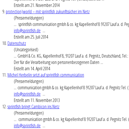
Erstellt am 21. November 2014
9.
protection)world – mit sprintfish zukunftssicher im Netz
(Pressemeldungen)
... sprintfish communication gmbh & co. kg Kapellenhof 8 91207
Lauf
a. d. Pe
info@sprintfish.de
...
Erstellt am 25. Juli 2014
10.
Datenschutz
(Uncategorised)
... GmbH & Co. KG, Kapellenhof 8, 91207
Lauf
a. d. Pegnitz, Deutschland, Tel.
Der für die Verarbeitung von personenbezogenen Daten ...
Erstellt am 14. April 2014
11.
Michel Herbelin setzt auf sprintfish communication
(Pressemeldungen)
... communication gmbh & co. kg Kapellenhof 8 91207
Lauf
a. d. Pegnitz Tel.
info@sprintfish.de
...
Erstellt am 11. November 2013
12.
sprintfish bringt Cambicon ins Netz
(Pressemeldungen)
... communication gmbh & co. kg Kapellenhof 8 91207
Lauf
a. d. Pegnitz Tel
info@sprintfish.de
...